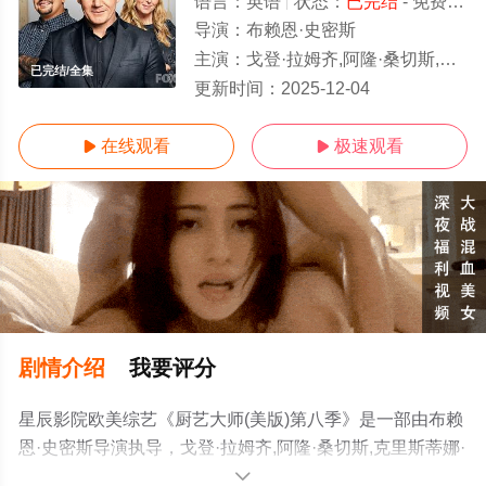
语言：
英语
状态：
已完结
- 免费在线观看
导演：
布赖恩·史密斯
主演：
戈登·拉姆齐,阿隆·桑切斯,克里斯蒂娜·托西
已完结/全集
更新时间：
2025-12-04
在线观看
极速观看


剧情介绍
我要评分
星辰影院欧美综艺《厨艺大师(美版)第八季》是一部由布赖
恩·史密斯导演执导，戈登·拉姆齐,阿隆·桑切斯,克里斯蒂娜·
托西等演员精彩演绎的美国综艺，大结局剧情已揭晓（已
