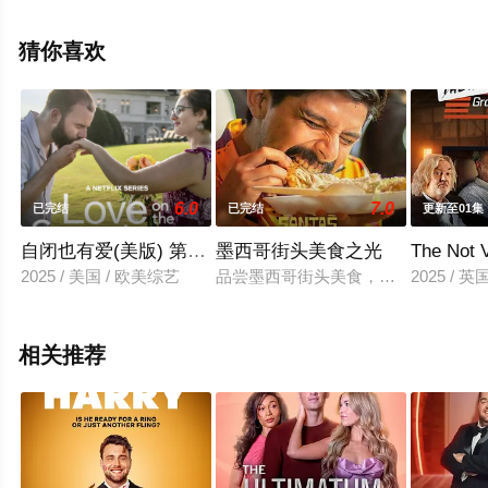
完结），手机免费观看高清无删减完整版综艺节目就上星
辰影视，更多相关信息可移步至豆瓣综艺、电视猫或剧情
猜你喜欢
网等平台了解。
6.0
7.0
已完结
已完结
更新至01集
自闭也有爱(美版) 第三季
墨西哥街头美食之光
The Not 
2025 / 美国 / 欧美综艺
品尝墨西哥街头美食，开启风味探索
2025 / 
相关推荐