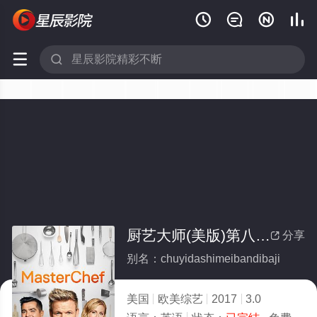






厨艺大师(美版)第八季(全集)
分享

别名：chuyidashimeibandibaji
美国
欧美综艺
2017
3.0