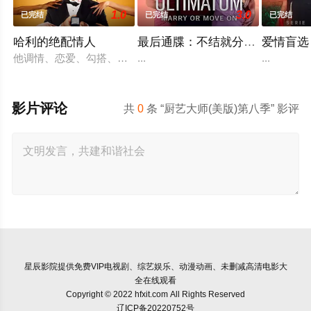
1.0
3.0
已完结
已完结
已完结
哈利的绝配情人
最后通牒：不结就分第四季
爱情盲选
他调情、恋爱、勾搭、分手。他甚至用糖果戒指求婚。但现在，在
...
...
影片评论
共
0
条 “厨艺大师(美版)第八季” 影评
星辰影院
提供免费VIP电视剧、综艺娱乐、动漫动画、未删减高清电影大
全在线观看
Copyright © 2022 hfxit.com All Rights Reserved
辽ICP备20220752号