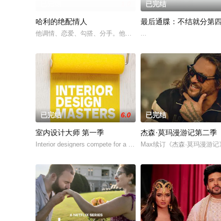
已完结
1.0
已完结
哈利的绝配情人
最后通牒：不结就分第
他调情、恋爱、勾搭、分手。他甚至用糖果戒指求婚。但现在，在
...
已完结
6.0
已完结
室内设计大师 第一季
杰森·莫玛漫游记第二季
Interior designers compete for a life-changing design co
Max续订《杰森·莫玛漫游