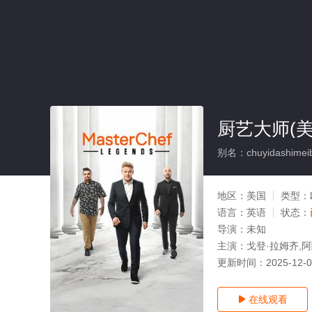
厨艺大师(美
别名：chuyidashimeiba
地区：
美国
类型：
语言：
英语
状态：
导演：
未知
主演：
戈登·拉姆齐,阿
更新时间：
2025-12-
在线观看
