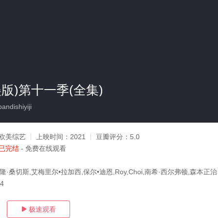
版)第十一季(全集)
ndishiyiji
欧美综艺
上映时间：
2021
豆瓣评分：
5.0
已完结
- 免费在线观看
隆·桑切斯,艾梅里尔•拉加西,保尔•迪恩,Roy,Choi,南希·西尔弗顿,森本正治
04
极速观看
