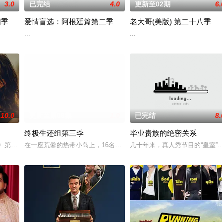
3.0
已完结
4.0
更新至02期
6.
四季
爱情盲选：阿根廷篇第二季
老大哥(美版) 第二十八季
新系列《嫁给哈利》中，哈里·乔西已经准备好了。在穿越N
...
...
10.0
更新至第08集
1.0
已完结
8.
终极生还组第三季
毕业贵族的绝密关系
记》第二季。
在一座荒僻的热带小岛上，16名选手必须在恶劣的自然环境中求生，智
几十年来，真人秀节目的“皇室