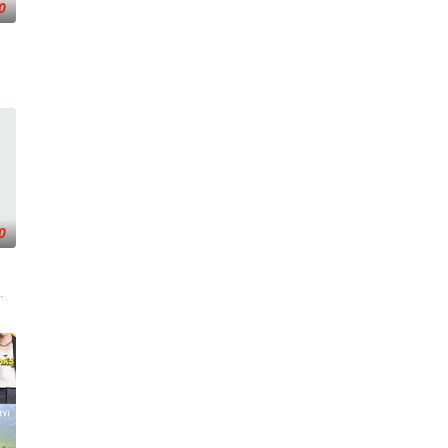
0
0
胜对手，并保持团队合作，争取赢得100万美元的奖
”们一直居住在加州洛杉矶郊区的卡拉巴萨斯。如今，新一代明星即将在《卡拉巴