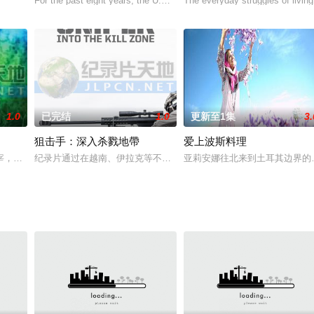
For the past eight years, the U.S. Army's Sniper Sch
The everyday struggles of living
1.0
已完结
1.0
更新至1集
3.
狙击手：深入杀戮地帶
爱上波斯料理
,世界震惊。数千人失去了他们的生命,因为他们没有
宰，但现在科技让些事物现形，我们可以看见重力的摸样，目睹不可见光，或看
纪录片通过在越南、伊拉克等不同战场上作战的狙击手的现身说明，讲
亚莉安娜往北来到土耳其边界的