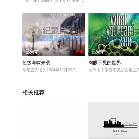
From spy dolphin to spy tuna and turtle, for the first t
已完结
3.0
已完结
超级海啸来袭
肉眼不见的世界
印尼亚齐省的2004年12月26日,历史上最致命的海啸摧毁了海岸
地球由肉眼看不见的力量主
相关推荐