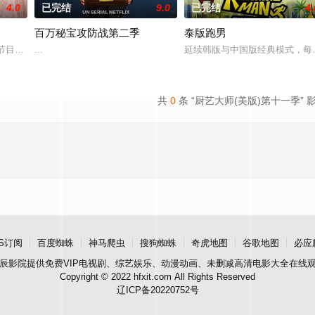
4.0
已完结
9.0
已完结
4.
百万秘宝攻防战第二季
泰版跑男
节目后，Netflix于2026年回归现实类型，推出了一部关于居住在迪拜的富有的
...
延续韩版与中国版经典模式，每
共
0
条 “厨艺大师(美版)第十一季” 
S订阅
百度蜘蛛
神马爬虫
搜狗蜘蛛
奇虎地图
谷歌地图
必应
辰影院
提供免费VIP电视剧、综艺娱乐、动漫动画、未删减高清电影大全在线
Copyright © 2022 hfxit.com All Rights Reserved
辽ICP备20220752号