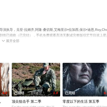
导，戈登·拉姆齐,阿隆·桑切斯,艾梅里尔•拉加西,保尔•迪恩,Roy,Choi
局剧情已揭晓（已完结），手机免费观看高清无删减完整版综艺节目就上星
展开全部
平台了解。

4.0
已完结
1.0
已完结
6.
礼
顶尖狙击手 第二季
零度以下的生活 第五季