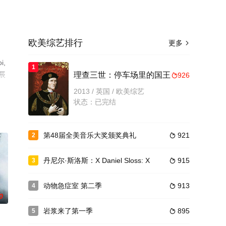
欧美综艺排行
更多

,
1
辰
理查三世：停车场里的国王
926

2013 / 英国 / 欧美综艺
状态：已完结
第48届全美音乐大奖颁奖典礼
921
2

丹尼尔·斯洛斯：X Daniel Sloss: X
915
3

动物急症室 第二季
913
4

0
岩浆来了第一季
895
5
