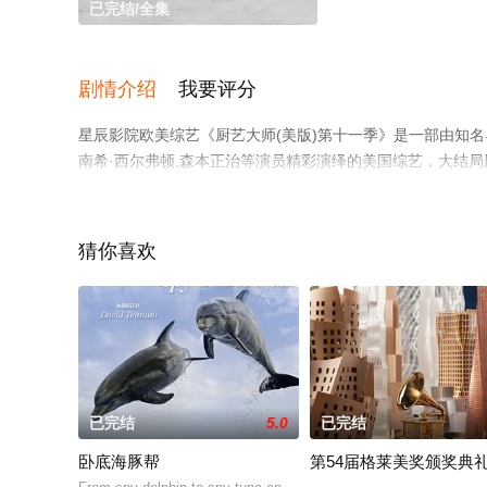
已完结/全集
剧情介绍
我要评分
星辰影院欧美综艺《厨艺大师(美版)第十一季》是一部由知名导演执
南希·西尔弗顿,森本正治等演员精彩演绎的美国综艺，大结
影视，更多相关信息可移步至豆瓣综艺、电视猫或剧情网等
猜你喜欢
已完结
5.0
已完结
卧底海豚帮
第54届格莱美奖颁奖典