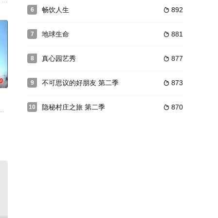
 in the secluded state o
畅饮人生
892
6

地球生命
881
7

真心园艺秀
877
8

0
不可思议的好朋友 第二季
873
9

隐秘村庄之旅 第二季
870
10

着微小装置杀死癌肿
述狙击任务中的艰辛和恐怖。越南夜晚，20秒内射击1
历史重镇大布里士。她造访了当地的历史遗迹与古代市集，并尝遍西北地区的