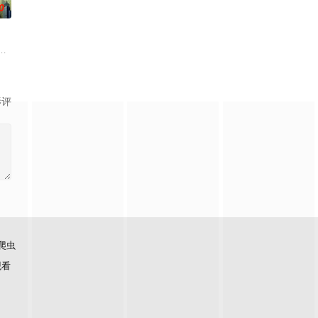
0
印度
期包含对抗任务、游戏挑战与特别嘉宾环节，联动韩版及中国版成员参与录制
影评
爬虫
观看