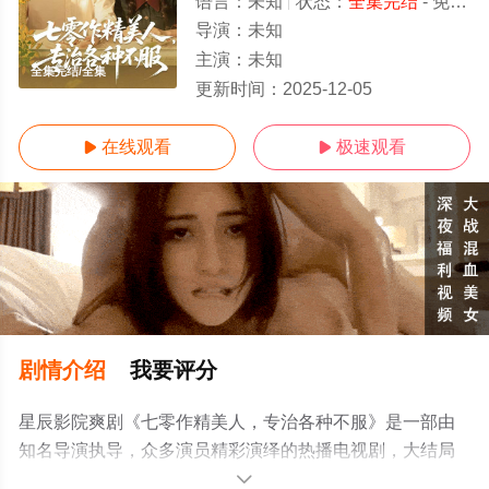
语言：
未知
状态：
全集完结
- 免费在线观看
导演：
未知
主演：
未知
全集完结/全集
更新时间：
2025-12-05
在线观看
极速观看


剧情介绍
我要评分
星辰影院爽剧《七零作精美人，专治各种不服》是一部由
知名导演执导，众多演员精彩演绎的热播电视剧，大结局
剧情已揭晓（全集完结），手机免费观看高清无删减完整
