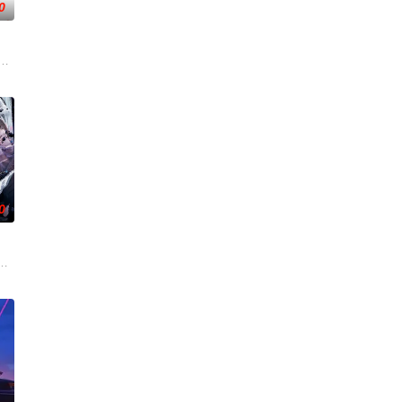
0
盾的伏笔。
分开却因生活琐事被迫继续同居。
，一个三无女孩“无美貌”、“无家世”、“无钱财”，没人知道的落难千金，历经万
0
禾是光芒四射的乐团主唱，冷淡、倔强，有着先天心脏病，
湖；剑书一卷战魔策，侠魔共谱英雄图。魔域风云色变，孤炬燎原攻陷苍冥山