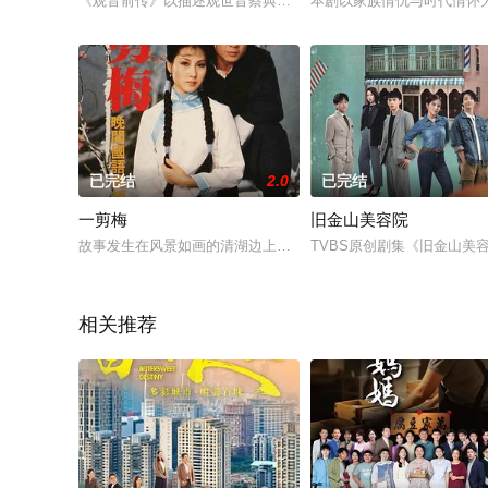
《观音前传》以描述观世音蔡典求道的历程为主，为突显戏剧张
本剧以家族情仇与时代情怀为
已完结
2.0
已完结
一剪梅
旧金山美容院
故事发生在风景如画的清湖边上，水源的短缺一直是困扰村庄的
TVBS原创剧集《旧金山美
相关推荐