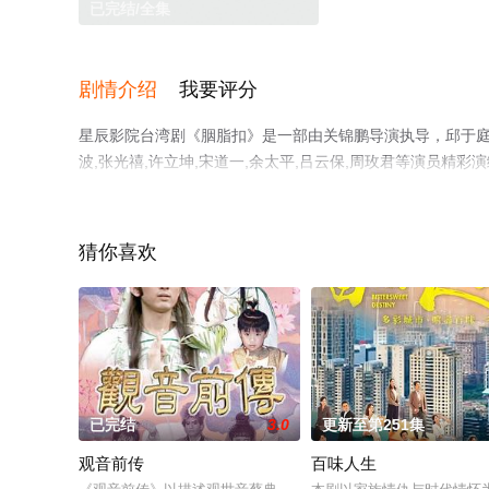
已完结/全集
剧情介绍
我要评分
星辰影院台湾剧《胭脂扣》是一部由关锦鹏导演执导，邱于庭,崔浩
波,张光禧,许立坤,宋道一,余太平,吕云保,周玫君等演员
完整版电视剧全集就上星辰影视，更多相关信息可移步至豆
猜你喜欢
已完结
3.0
更新至第251集
观音前传
百味人生