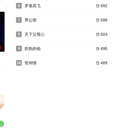
刘汉强 饰)蒙冤
事件，在前途迷惘、追求梦想之中蜕变坚强的自我。
世后，其未婚夫曾国豪远走美国，决定终身不再婚娶，令江曼萍对感情感到灰
罗雀高飞
692
6

男公馆
588
7

天下父母心
503
8

0
炽热的他
495
9

世间情
489
10

政哲联手，以生活
剧中主角与无数的恋人们，不惜冒着溺毙的危险，前仆后
N台湾作者Pony的同名漫画，故事围绕活了万年的琪琪以交易时间延续生命，而见