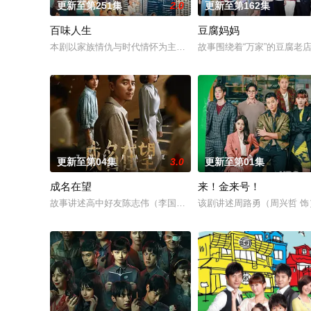
更新至第251集
2.0
更新至第162集
百味人生
豆腐妈妈
本剧以家族情仇与时代情怀为主轴，剧情叙述一场突如其来的意外，
故事围绕着“万家”的豆腐老
更新至第04集
3.0
更新至第01集
成名在望
来！金来号！
故事讲述高中好友陈志伟（李国毅 饰）、罗冠豪（姚淳耀 饰）、
该剧讲述周路勇（周兴哲 