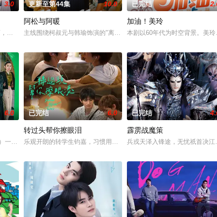
3.0
更新至第44集
10.0
已完结
2.
阿松与阿暖
加油！美玲
让「五秀园」的传奇厨神总舖师万里师(刘汉强 饰)蒙冤
店，因“一个家庭3个姓氏”以及“豆腐秘方只传姓万的男丁”的家训，埋下冲突与矛
主线围绕柯叔元与韩瑜饰演的"离婚夫妻"阿松、阿芬展开，两人虽已
本剧以60年代为时空背景。美玲
6.0
已完结
6.0
已完结
4.
转过头帮你擦眼泪
霹雳战魔策
魏欣妤（蔡亘晏 饰），十多年后在一场重大绑架案中，以
饰）一边努力寻找父亲死亡真相，一边努力维持家族餐厅运营的故事。
乐观开朗的转学生钧嘉，习惯用笑容撑过一切，直到遇见了小禾。小
兵戎天泽入锋途，无忧祇首决江