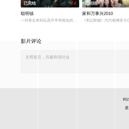
已完结
4.0
已完结
聪明镇
家和万事兴2010
一对母女来到以高升学率闻名的偏远小镇，却发现这里的学生们
《李記餅舖》代代相傳至今
影片评论
RS
星