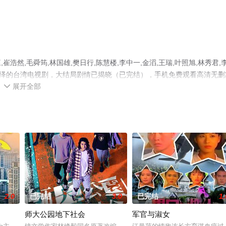
然,毛舜筠,林国雄,樊日行,陈慧楼,李中一,金滔,王瑞,叶照旭,林秀君,
精彩演绎的台湾电视剧，大结局剧情已揭晓（已完结），手机免费观看高清无删
展开全部
瓣电视剧、电视猫或剧情网等平台了解。

2.0
已完结
3.0
已完结
1.
师大公园地下社会
军官与淑女