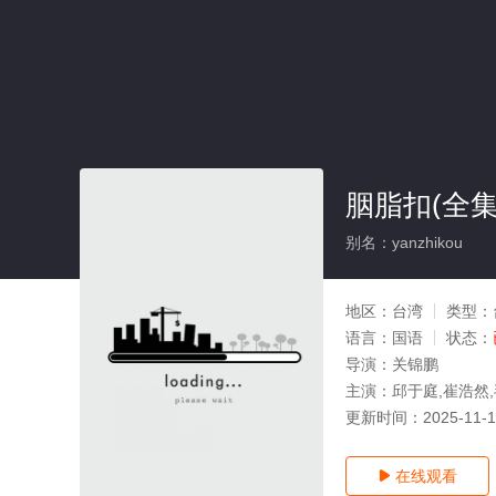
胭脂扣(全集
别名：yanzhikou
地区：
台湾
类型：
语言：
国语
状态：
导演：
关锦鹏
主演：
邱于庭,崔浩然,
更新时间：
2025-11-
在线观看
