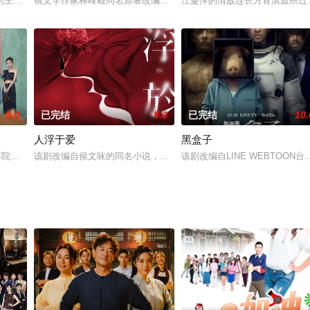
力和丰富剧情，剧中设计了传说之外的杜撰人物，泰半的情节，
主轴，剧情叙述一场突如其来的意外，让「五秀园」的传奇厨神总舖师万里师(
镜文学作家林峰毅同名原著改编。讲述一群热血年轻人步步卷入社会
江曼萍的情敌连长方育淇血癌过
5.0
已完结
5.0
已完结
10.
人浮于爱
黑盒子
最大问题，而掌握着水源命脉的万家庄庄主万大权，以水源为筹
容院》由刘品言、连晨翔、章广辰 领衔主演！王牌制作人戴天易与金奖编剧杜
该剧改编自侯文咏的同名小说，故事围绕“爱情”主题，因为爱煽动着
该剧改编自LINE WEBTOO