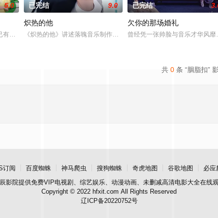
5.0
已完结
9.0
已完结
3.
炽热的他
欠你的那场婚礼
能够成就非凡，是因为背后藏有黑暗骇人的秘密。
已有百年，看似幸福美滿的三代同堂，其實暗潮洶湧。李家有二個禁忌的話題，
《炽热的他》讲述落魄音乐制作人周静安与才华横溢却性格孤僻的歌
曾经凭一张帅脸与音乐才华风靡
共
0
条 “胭脂扣” 
S订阅
百度蜘蛛
神马爬虫
搜狗蜘蛛
奇虎地图
谷歌地图
必应
辰影院
提供免费VIP电视剧、综艺娱乐、动漫动画、未删减高清电影大全在线
Copyright © 2022 hfxit.com All Rights Reserved
辽ICP备20220752号