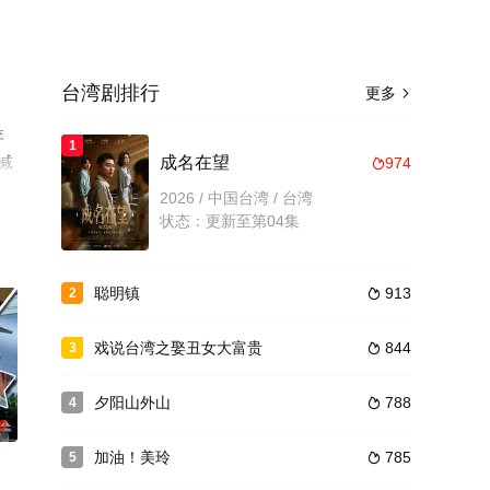
台湾剧排行
更多

李
1
减
成名在望
974

2026 / 中国台湾 / 台湾
状态：更新至第04集
聪明镇
913
2

戏说台湾之娶丑女大富贵
844
3

夕阳山外山
788
4

0
加油！美玲
785
5
