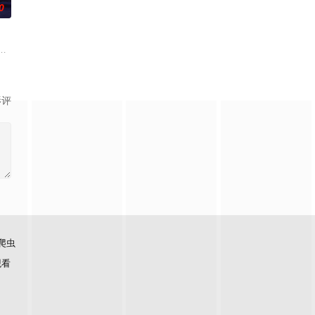
0
一個是老頭家李萬世
手徐星耀相遇，发现对方正是自己寻觅多年的神秘蒙面音乐
乐坛的「马子狗乐团」主唱周可杰（张孝全 饰），如今成了自我感觉良好、却
影评
爬虫
观看