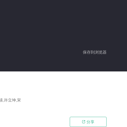
保存到浏览器
禧,许立坤,宋
分享
