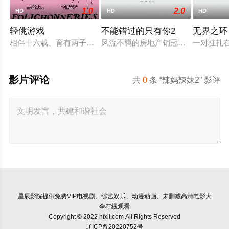
1.0
2.0
HD
HD
HD
轻佻游戏
不能错过的只有你2
无界之环
相伴十六载、育有两子的弗朗索瓦与朱莉陷入灵肉疏离。为探索
风流不羁的房地产销冠江来（吴翊歌 
一对驻扎
影片评论
共
0
条 “辣妈辣妹2” 影评
星辰影院
提供免费VIP电视剧、综艺娱乐、动漫动画、未删减高清电影大
全在线观看
Copyright © 2022 hfxit.com All Rights Reserved
辽ICP备20220752号