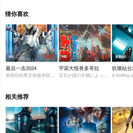
看高清无删减完整版电影大全就上星辰影视，更多相关信
息可移步至豆瓣电影、电视猫或剧情网等平台了解。
猜你喜欢
10.0
9.0
HD
HD
更新HD
最后一击2024
宇宙大怪兽多哥拉
饥饿站台
患癌症的男主侯俊杰回到家乡探望父亲，邂逅了组装机甲的女孩
宝石が謎の生物によって奪われると
A thrilling
相关推荐