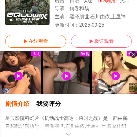
语言：
日语
状态：
HD/高清
- 免费在线观看
导演：
鹤卷和哉
主演：
黑泽朋世,石川由依,土屋神叶,名冢佳织,新祐树,杉田智和
HD
更新时间：
2025-09-25
在线观看
极速观看


剧情介绍
我要评分
星辰影院科幻片《机动战士高达：跨时之战》是一部由鹤
卷和哉导演执导，黑泽朋世,石川由依,土屋神叶,名冢佳织,
新祐树,杉田智和等演员精彩演绎的日本电影，手机免费观
