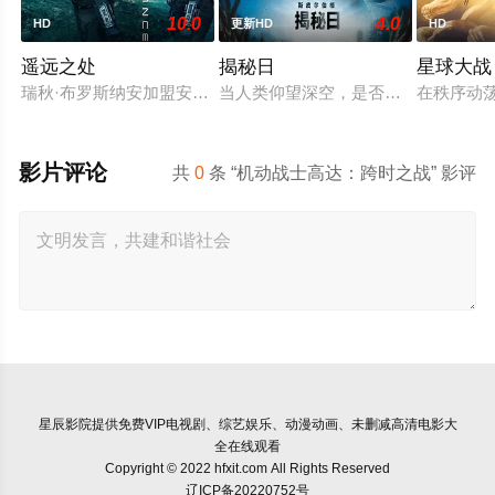
10.0
4.0
HD
更新HD
HD
遥远之处
揭秘日
星球大战
瑞秋·布罗斯纳安加盟安东尼·拉莫斯([身在高地])出演喜剧科幻片[遥远
当人类仰望深空，是否有一个“它”也
在秩序动荡
影片评论
共
0
条 “机动战士高达：跨时之战” 影评
星辰影院
提供免费VIP电视剧、综艺娱乐、动漫动画、未删减高清电影大
全在线观看
Copyright © 2022 hfxit.com All Rights Reserved
辽ICP备20220752号