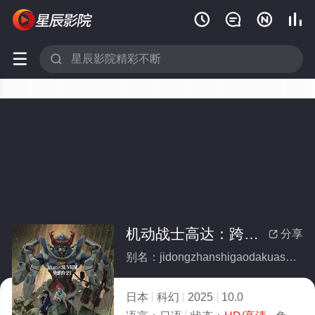






机动战士高达：跨时之战
分享

别名：jidongzhanshigaodakuashizhizhan
日本
科幻
2025
10.0