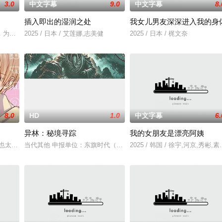
3.0
中文字幕
9.0
中文字幕
8.
插入即出的湿润之处
我女儿男友深深进入我的身
无恢复可能的四肢——的治疗方法，而一步步踏入在追求理想
，为两只羊和他人发生冲突，失手将对方打死，被判处无期徒刑后，吴鑫在监狱
2025 / 日本 / 艾莲娜,志美健
2025 / 日本 / 梶文奈
8.0
HD
1.0
中文字幕
6.
异林：秘境寻踪
我的女朋友是漂亮阿姨
也太好看了吧。”
当代其他 申报单位：东旗时代（北京）影视文化传媒有限公司
2025 / 韩国 / 徐宇,河京,秀彬