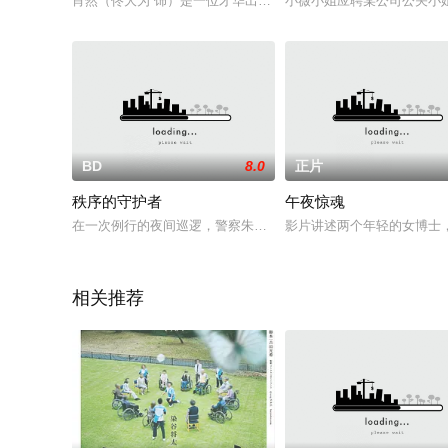
肖然（佟大为 饰）是一位才华出众的著名音乐制作人，然而，站
小薇小姐应聘某公司公关小
BD
8.0
正片
秩序的守护者
午夜惊魂
在一次例行的夜间巡逻，警察朱莉和西蒙不慎伤了一个副局长的
影片讲述两个年轻的女博士
相关推荐