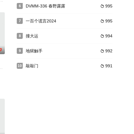
）为妻，阉鸡是好色之徒，本以为结婚后性福就有了保障，
分配才是生活的最合理的方式？张书伟（梁朝伟 饰）是才华横溢的设计师，从事
DVMM-336 春野露露
995
6

一百个谎言2024
995
7

撞大运
994
8

0
地狱触手
992
9

敲敲门
991
10

着复杂的历史迷案、
开始他的妹妹娜塔莉（萨斯基亚饰）发生了性关系。现在结
国空军联队在欧陆战场上空，与德军“梅塞施密特Me262”喷射战斗机大队追