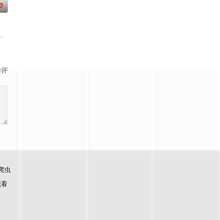
0
如何面对现实，能改变他的命运的是谁？什么才是生命价值
上遭遇危机，幸得帅气大叔奥海出手相救，蓝之助因此悄然心动。然而，当他
影评
爬虫
观看