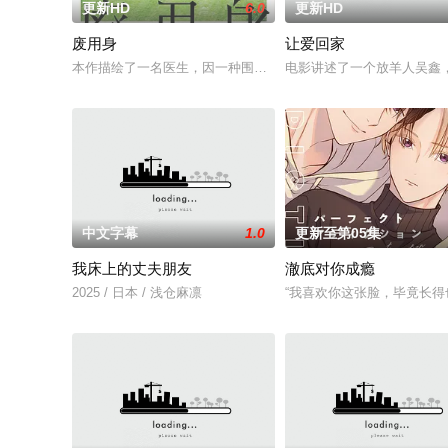
更新HD
6.0
更新HD
废用身
让爱回家
本作描绘了一名医生，因一种围绕“废用身”——因瘫痪等原因已
电影讲述了一个放羊人吴鑫
中文字幕
1.0
更新至第05集
我床上的丈夫朋友
澈底对你成瘾
2025 / 日本 / 浅仓麻凛
“我喜欢你这张脸，毕竟长得