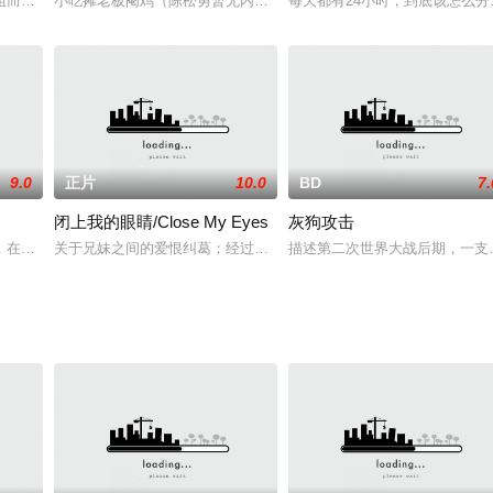
在职业的顶峰之上，肖然却发现，自己离曾经热情真挚的音乐
姐而坠入无边的肉欲深渊。。。。。
小吃摊老板阉鸡（陈松勇暂无内容饰）娶了银花（陈淑芳暂无内容饰
每天都有24小时，到底该怎么
9.0
正片
10.0
BD
7.
闭上我的眼睛/Close My Eyes
灰狗攻击
儿子，在昏迷状态，没有明显的理由下，他暴力的杀死了他们的
，在一幢有八十年历史的旧别墅中遭遇的一系列令人毛骨悚然的事件，其中夹杂
关于兄妹之间的爱恨纠葛；经过几年的紧张，理查德（克里夫欧文）
描述第二次世界大战后期，一支美