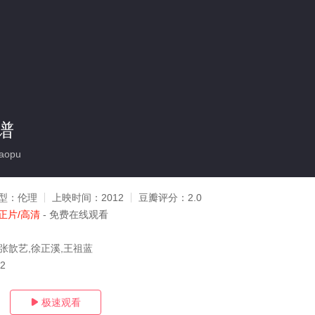
谱
aopu
型：
伦理
上映时间：
2012
豆瓣评分：
2.0
正片/高清
- 免费在线观看
,张歆艺,徐正溪,王祖蓝
12
极速观看
