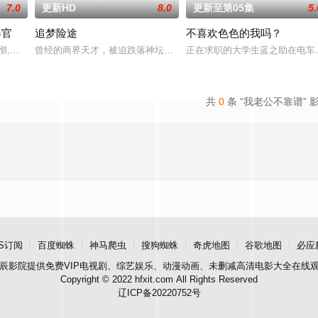
7.0
更新HD
8.0
更新至第05集
5.
器官
追梦险途
不喜欢色色的我吗？
小泽彻,有村望海
曾经的商界天才，被迫跌落神坛。被那微不足道的成就麻醉过后他该
正在求职的大学生蓝之助在电车
共
0
条 “我老公不靠谱” 
S订阅
百度蜘蛛
神马爬虫
搜狗蜘蛛
奇虎地图
谷歌地图
必应
辰影院
提供免费VIP电视剧、综艺娱乐、动漫动画、未删减高清电影大全在线
Copyright © 2022 hfxit.com All Rights Reserved
辽ICP备20220752号