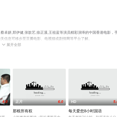
卓妍,郑伊健,张歆艺,徐正溪,王祖蓝等演员精彩演绎的中国香港电影，
相关信息可移步至豆瓣电影、电视猫或剧情网等平台了解。
展开全部

4.0
正片
6.0
HD
5.
那根所有权
每天爱您8小时国语