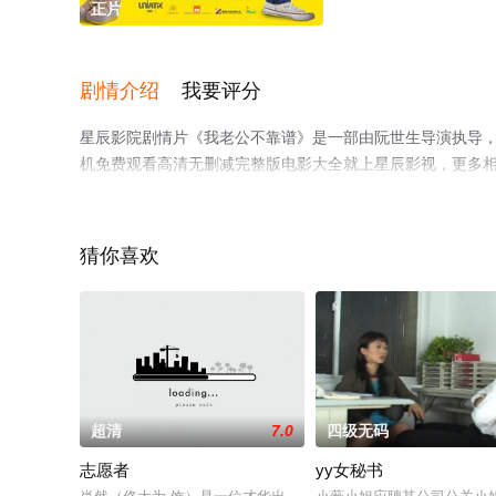
正片
剧情介绍
我要评分
星辰影院剧情片《我老公不靠谱》是一部由阮世生导演执导，蔡
机免费观看高清无删减完整版电影大全就上星辰影视，更多
猜你喜欢
超清
7.0
四级无码
志愿者
yy女秘书