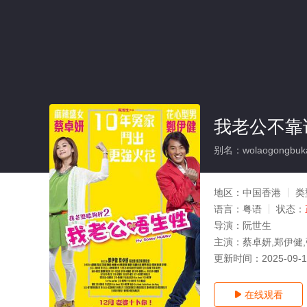
我老公不靠
别名：wolaogongbuk
地区：
中国香港
类
语言：
粤语
状态：
导演：
阮世生
主演：
蔡卓妍,郑伊健
更新时间：
2025-09-
在线观看
