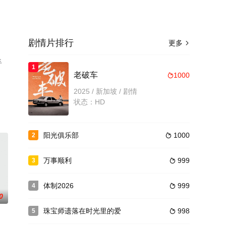
剧情片排行
更多

手
1
老破车
1000

2025 / 新加坡 / 剧情
状态：HD
阳光俱乐部
1000
2

万事顺利
999
3

体制2026
999
4

0
珠宝师遗落在时光里的爱
998
5
