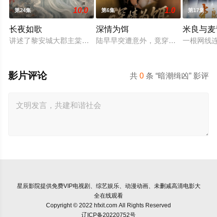
10.0
1.0
第24集
第6集
第17集
长夜如歌
深情为饵
米良与麦
讲述了黎安城大郡主棠溪槿与烈云峥之间曲折动人的情感，以及
陆早早突遭意外，竟穿越成民国少夫
一根网线
影片评论
共
0
条 “暗潮缉凶” 影评
星辰影院
提供免费VIP电视剧、综艺娱乐、动漫动画、未删减高清电影大
全在线观看
Copyright © 2022 hfxit.com All Rights Reserved
辽ICP备20220752号