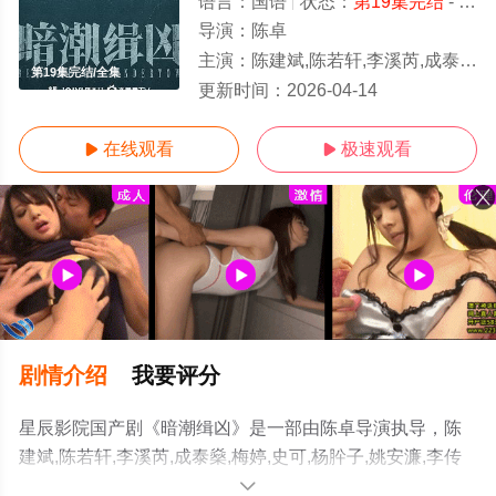
语言：
国语
状态：
第19集完结
- 免费在线观看
导演：
陈卓
主演：
陈建斌,陈若轩,李溪芮,成泰燊,梅婷,史可,杨肸子,姚安濂,李传缨,钱漪,吴昊宸,管云鹏,吴双,郑家彬,令卓
第19集完结/全集
更新时间：
2026-04-14
在线观看
极速观看


剧情介绍
我要评分
星辰影院国产剧《暗潮缉凶》是一部由陈卓导演执导，陈
建斌,陈若轩,李溪芮,成泰燊,梅婷,史可,杨肸子,姚安濂,李传
缨,钱漪,吴昊宸,管云鹏,吴双,郑家彬,令卓,韦奕波,于滨,张琛
