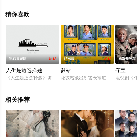
等演员精彩演绎的大陆电视剧，大结局剧情已揭晓（第19
集完结），手机免费观看高清无删减完整版电视剧全集就
猜你喜欢
上星辰影视，更多相关信息可移步至豆瓣电视剧、电视猫
或剧情网等平台了解。
5.0
2.0
第23集完结
已完结
第29集完结
人生是道选择题
驻站
夺宝
《人生是道选择题》讲述了被婚姻关系搞到身心俱疲的“毕婚族”，
花城站派出所警长常胜正面临着事业
电视剧《
相关推荐