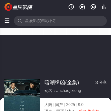






暗潮缉凶(全集)
分享

别名：anchaojixiong
大陆
国产
2025
9.0