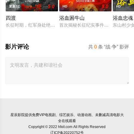
5.0
9.0
更新TC
HD
HD
四渡
浴血困牛山
浴血忠魂
长征时期，红军身处绝境。四渡赤水堪称红军的绝地反击之战。
首次揭秘长征纪实事件，1934年中
东山村少
影片评论
共
0
条 “战·争” 影评
星辰影院
提供免费VIP电视剧、综艺娱乐、动漫动画、未删减高清电影大
全在线观看
Copyright © 2022 hfxit.com All Rights Reserved
辽ICP备20220752号