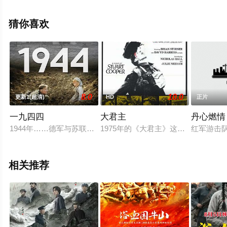
泰勒·约翰·史密斯,迈克尔·甘多菲尼,阿丹·布拉德利,诺亚·琴
蒂内奥,埃文·霍茲曼,亨利·扎格,亚伦·迪金斯,亚历克斯·布罗
猜你喜欢
克多夫,等演员精彩演绎的美国电影，手机免费观看高清无
删减完整版电影大全就上星辰影视，更多相关信息可移步
至豆瓣电影、电视猫或剧情网等平台了解。
8.0
10.0
更新1(超清)
HD
正片
一九四四
大君主
丹心燃情
1944年……德军与苏联列宁格勒方面军为争夺纳尔瓦地峡进行
1975年的《大君主》这部电影正正是描写
红军游击
相关推荐