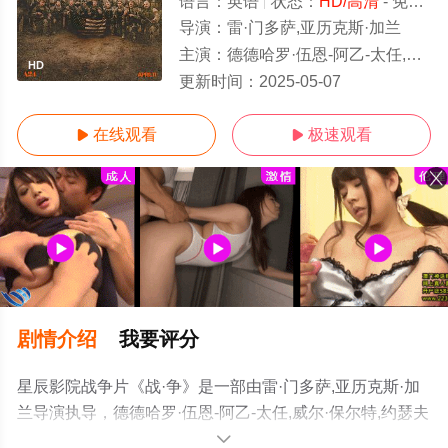
语言：
英语
状态：
HD/高清
- 免费在线观看
导演：
雷·门多萨,亚历克斯·加兰
主演：
德德哈罗·伍恩-阿乙-太任,威尔·保尔特,约瑟夫·奎恩,查尔斯·梅尔顿,柯斯莫·贾维斯,基特·康纳,芬恩·本
HD
更新时间：
2025-05-07
在线观看
极速观看


剧情介绍
我要评分
星辰影院战争片《战·争》是一部由雷·门多萨,亚历克斯·加
兰导演执导，德德哈罗·伍恩-阿乙-太任,威尔·保尔特,约瑟夫
·奎恩,查尔斯·梅尔顿,柯斯莫·贾维斯,基特·康纳,芬恩·本尼特,
