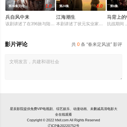
1.0
8.0
第36集完结
第24集
第6集
兵自风中来
江海潮生
马背上的
该剧讲述了在396旅与陆军步兵学院联合举办的小型军事演习中
本剧讲述了状元实业家张謇创办大生
抗战期间
影片评论
共
0
条 “春来定风波” 影评
星辰影院
提供免费VIP电视剧、综艺娱乐、动漫动画、未删减高清电影大
全在线观看
Copyright © 2022 hfxit.com All Rights Reserved
辽ICP备20220752号