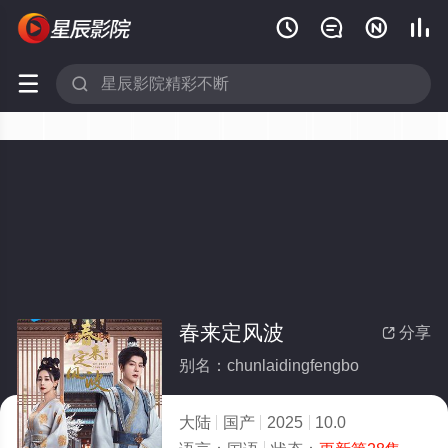






春来定风波
分享

别名：chunlaidingfengbo
大陆
国产
2025
10.0