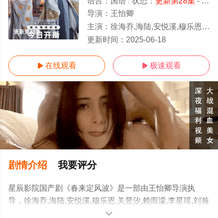
语言：
国语
状态：
更新第28集
- 免费在线观看
导演：
王怡卿
主演：
徐海乔,海陆,安悦溪,穆乐恩,关昱汐,赖雨濛,李星瑶,刘瀚阳,秦牛正威,王艺瑾,孙滢皓,Yinghao,Su
更新第28集
更新时间：
2025-06-18
在线观看
极速观看


剧情介绍
我要评分
星辰影院国产剧《春来定风波》是一部由王怡卿导演执
导，徐海乔,海陆,安悦溪,穆乐恩,关昱汐,赖雨濛,李星瑶,刘瀚
阳,秦牛正威,王艺瑾,孙滢皓,Yinghao,Sun,王珞嘉等演员精
