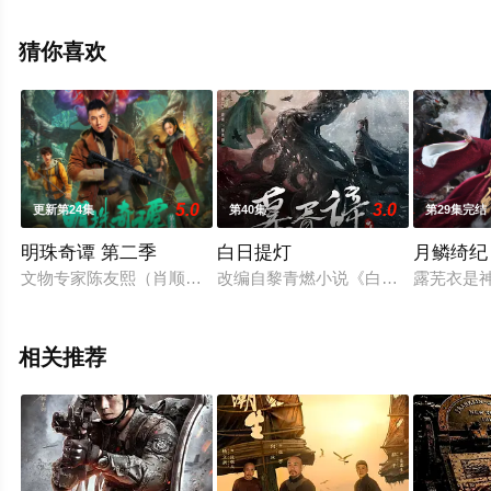
彩演绎的大陆电视剧，手机免费观看高清无删减完整版电
视剧全集就上星辰影视，更多相关信息可移步至豆瓣电视
猜你喜欢
剧、电视猫或剧情网等平台了解。
5.0
3.0
更新第24集
第40集
第29集完结
明珠奇谭 第二季
白日提灯
月鳞绮纪
文物专家陈友熙（肖顺尧 饰）集结小队勇闯神秘虫谷，找寻灵霄
改编自黎青燃小说《白日提灯》。 天
露芜衣是
相关推荐