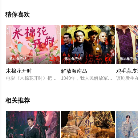
光,赵柯,于洋,李强,刘桦,佟梦实,郭子凡,金晨,王楚然,高露,王
晓晨,隋俊波,归亚蕾,余皑磊,毕彦君,罗二羊,吴幸键,宣言,等
猜你喜欢
演员精彩演绎的大陆电视剧，大结局剧情已揭晓（已完
结），手机免费观看高清无删减完整版电视剧全集就上星
辰影视，更多相关信息可移步至豆瓣电视剧、电视猫或剧
情网等平台了解。
1.0
6.0
第12集完结
第39集完结
第36集完结
木棉花开时
解放海南岛
鸡毛蒜皮
电影《木棉花开时》把三线建设、精准扶贫、乡村振兴、民风民
1949年，我人民解放军势如破竹，
该剧发生
相关推荐