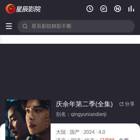






庆余年第二季(全集)
分享

别名：qingyuniandierji
大陆
国产
2024
4.0