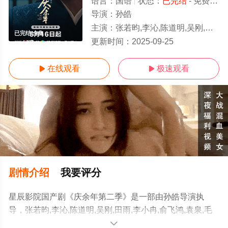
语言：
国语
状态：
已完结
- 免费在线观看
导演：
孙皓
主演：
张若昀,李沁,陈道明,吴刚,田雨,李小冉,俞飞鸿,袁泉,毛晓彤,郭麒麟,宋轶,辛芷蕾,宁理,刘端端,张昊唯,
已完结/全集
更新时间：
2025-09-25
在线观看
极速观看


剧情介绍
我要评分
星辰影院国产剧《庆余年第二季》是一部由孙皓导演执
导，张若昀,李沁,陈道明,吴刚,田雨,李小冉,俞飞鸿,袁泉,毛
晓彤,郭麒麟,宋轶,辛芷蕾,宁理,刘端端,张昊唯,付辛博,高曙
