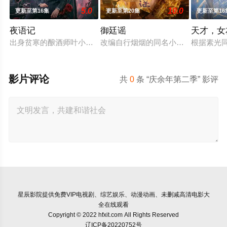
5.0
10.0
更新至第16集
更新至第20集
更新至第16
夜语记
御廷谣
天才，女
出身贫寒的酿酒师叶小唯遭遇爱人程桉、恩师林晚媚的双重背叛
改编自行烟烟的同名小说。孟廷辉，
根据素光
影片评论
共
0
条 “庆余年第二季” 影评
星辰影院
提供免费VIP电视剧、综艺娱乐、动漫动画、未删减高清电影大
全在线观看
Copyright © 2022 hfxit.com All Rights Reserved
辽ICP备20220752号