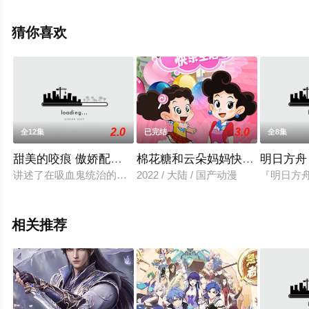
整版动漫全集就上星辰影视，更多相关信息可移步至豆瓣
动漫、电视猫或剧情网等平台了解。
猜你喜欢
2.0
3.0
全12集
已完结
全8集
甜美的咬痕 傲娇配音版
棉花糖和云朵妈妈快乐生活第二
明日方舟
讲述了在吸血鬼统治的时代下，一位独立、内向的人类少女从讨
2022 / 大陆 / 国产动漫
『明日方舟』
相关推荐