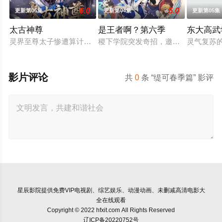
6.0
5.0
更新第06集
更新第04集
更新第05集
太古神尊
是王者啊？第六季
东大高武
灵界至尊太子惨遭算计身死，重生跌落凡尘沦为底层杂役！身怀
稷下学院突发奇招，邀优秀毕业生返校
灵气复苏
影片评论
共
0
条 “缇可春季篇” 影评
星辰影院
提供免费VIP电视剧、综艺娱乐、动漫动画、未删减高清电影大
全在线观看
Copyright © 2022 hfxit.com All Rights Reserved
辽ICP备20220752号