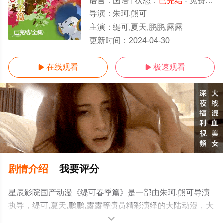
语言：
国语
状态：
已完结
- 免费在线观看
导演：
朱珂,熊可
主演：
缇可,夏天,鹏鹏,露露
已完结/全集
更新时间：
2024-04-30
在线观看
极速观看


剧情介绍
我要评分
星辰影院国产动漫《缇可春季篇》是一部由朱珂,熊可导演
执导，缇可,夏天,鹏鹏,露露等演员精彩演绎的大陆动漫，大
结局剧情已揭晓（已完结），手机免费观看高清无删减完
