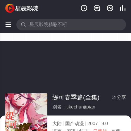






缇可春季篇(全集)
分享

别名：tikechunjipian
大陆
国产动漫
2007
9.0