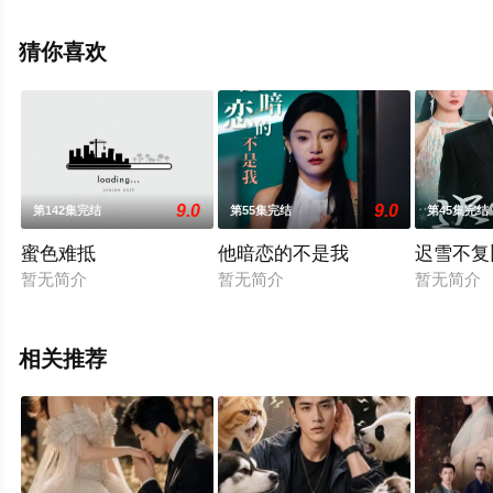
集就上星辰影视，更多相关信息可移步至豆瓣电视剧、电
视猫或剧情网等平台了解。
猜你喜欢
9.0
9.0
第142集完结
第55集完结
第45集完结
蜜色难抵
他暗恋的不是我
迟雪不复
暂无简介
暂无简介
暂无简介
相关推荐