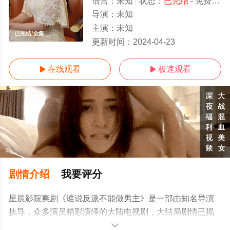
语言：
未知
状态：
已完结
- 免费在线观看
导演：
未知
主演：
未知
已完结/全集
更新时间：
2024-04-23
在线观看
极速观看


剧情介绍
我要评分
星辰影院爽剧《谁说反派不能做男主》是一部由知名导演
执导，众多演员精彩演绎的大陆电视剧，大结局剧情已揭
晓（已完结），手机免费观看高清无删减完整版电视剧全
