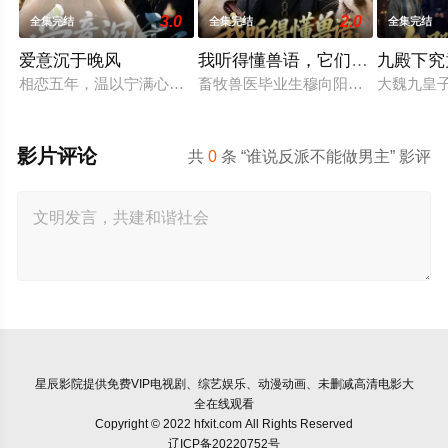
3.0
2.0
全集完结
全集完结
全集完结
爱意沉于晚风
我听得懂兽语，它们个个嘴炮王
九殿下究
相恋五年，温以宁满心筹备向男友顾西洲求婚，却意外得知自己不
畜牧兽医毕业生穆向阳高烧觉醒异能
大魏九皇
影片评论
共
0
条 “谁说反派不能做男主” 影评
星辰影院
提供免费VIP电视剧、综艺娱乐、动漫动画、未删减高清电影大
全在线观看
Copyright © 2022 hfxit.com All Rights Reserved
辽ICP备20220752号