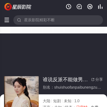






谁说反派不能做男主(全集)
分享

别名：shuishuofanpaibunengzuonanzhu
大陆
短剧
未知
1.0