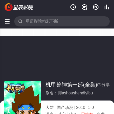






机甲兽神第一部(全集)
分享

别名：jijiashoushendiyibu
大陆
国产动漫
2010
5.0