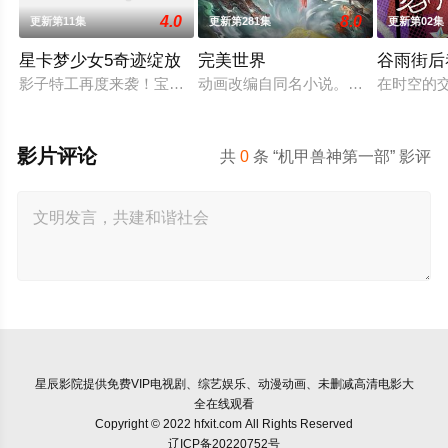
4.0
8.0
更新第11集
更新第281集
更新第02集
星卡梦少女5奇迹绽放
完美世界
谷雨街后
影子特工再度来袭！宝石族精灵竟然成了关键所在！东方桃子与
动画改编自同名小说。他为修道而生
在时空的
影片评论
共
0
条 “机甲兽神第一部” 影评
星辰影院
提供免费VIP电视剧、综艺娱乐、动漫动画、未删减高清电影大
全在线观看
Copyright © 2022 hfxit.com All Rights Reserved
辽ICP备20220752号