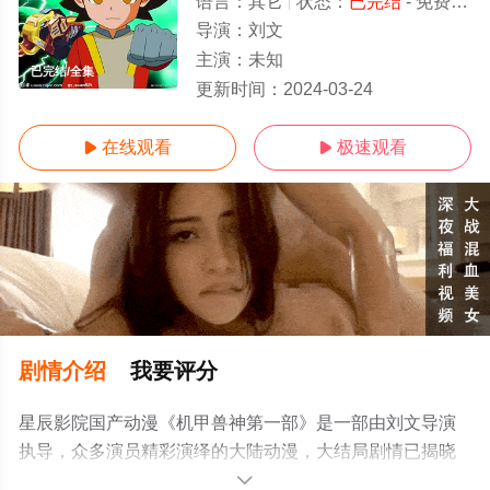
语言：
其它
状态：
已完结
- 免费在线观看
导演：
刘文
主演：
未知
已完结/全集
更新时间：
2024-03-24
在线观看
极速观看


剧情介绍
我要评分
星辰影院国产动漫《机甲兽神第一部》是一部由刘文导演
执导，众多演员精彩演绎的大陆动漫，大结局剧情已揭晓
（已完结），手机免费观看高清无删减完整版动漫全集就
