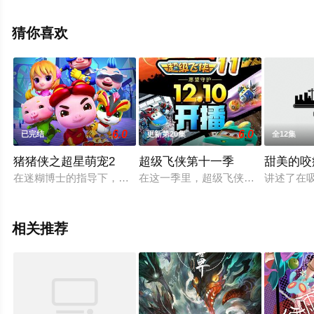
上星辰影视，更多相关信息可移步至豆瓣动漫、电视猫或
剧情网等平台了解。
猜你喜欢
6.0
6.0
已完结
更新第20集
全12集
猪猪侠之超星萌宠2
超级飞侠第十一季
甜美的咬
在迷糊博士的指导下，猪猪侠与各种奇异的外星人接触相识，他
在这一季里，超级飞侠们都升级成为
讲述了在
相关推荐