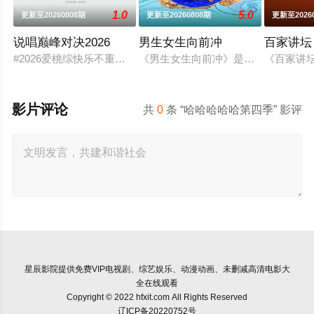
1.0
5.0
更新至20260808期
更新至20260808期
更新至2026
说唱巅峰对决2026
男生女生向前冲
百家讲坛
#2026爱桃综快乐不重样# #说唱十周年巅峰对决#全新升级归
《男生女生向前冲》是安徽卫视一档
《百家讲坛
影片评论
共
0
条 “哈哈哈哈哈第四季” 影评
星辰影院
提供免费VIP电视剧、综艺娱乐、动漫动画、未删减高清电影大
全在线观看
Copyright © 2022 hfxit.com All Rights Reserved
辽ICP备20220752号