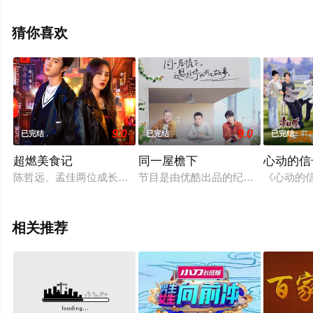
（已完结），手机免费观看高清无删减完整版综艺节目就
上星辰影视，更多相关信息可移步至豆瓣综艺、电视猫或
猜你喜欢
剧情网等平台了解。
9.0
9.0
已完结
已完结
已完结
超燃美食记
同一屋檐下
心动的信
陈哲远、孟佳两位成长背景完全不同的美食爱好者，将组成觅食
节目是由优酷出品的纪实性追更式综艺
《心动的
相关推荐