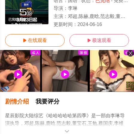
语言：
国语
状态：
已完结
- 免费在线观看
导演：
李琳
主演：
邓超,陈赫,鹿晗,范志毅,董宝石,王勉,蔡国庆,李维嘉,荣梓杉
已完结/全集
更新时间：
2024-06-16
在线观看
极速观看


剧情介绍
我要评分
星辰影院大陆综艺《哈哈哈哈哈第四季》是一部由李琳导
演执导，邓超,陈赫,鹿晗,范志毅,董宝石,王勉,蔡国庆,李维
嘉,荣梓杉等演员精彩演绎的大陆综艺，大结局剧情已揭晓
