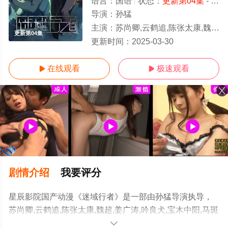
语言：
国语
状态：
更新第04集
- 免费在线观看
导演：
孙猛
主演：
苏尚卿,云鹤追,陈张太康,魏超,姜广涛,吟良犬,宝木中阳,马斑马,图特哈蒙,凌振赫
更新第04集
更新时间：
2025-03-30
在线观看
极速观看


剧情介绍
我要评分
星辰影院国产动漫《迷域行者》是一部由孙猛导演执导，
苏尚卿,云鹤追,陈张太康,魏超,姜广涛,吟良犬,宝木中阳,马斑
马,图特哈蒙,凌振赫等演员精彩演绎的大陆动漫，手机免费
