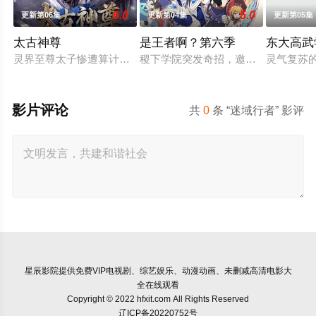
6.0
5.0
更新第06集
更新第04集
更新第05集
太古神尊
是王者啊？第六季
东大高武
灵界至尊太子惨遭算计身死，重生跌落凡尘沦为底层杂役！身怀
稷下学院突发奇招，邀优秀毕业生返校
灵气复苏
影片评论
共
0
条 “迷域行者” 影评
星辰影院
提供免费VIP电视剧、综艺娱乐、动漫动画、未删减高清电影大
全在线观看
Copyright © 2022 hfxit.com All Rights Reserved
辽ICP备20220752号