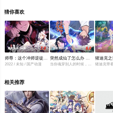
观看高清无删减完整版动漫全集就上星辰影视，更多相关
信息可移步至豆瓣动漫、电视猫或剧情网等平台了解。
猜你喜欢
7.0
6.0
更新至第188集
更新第117集
HD
师尊：这个冲师逆徒才不是圣子动态漫
突然成仙了怎么办 动态漫画
猪迪克之
2022 / 未知 / 国产动漫
当你魂穿别人的时候，别人也在穿你
猪迪克带
相关推荐