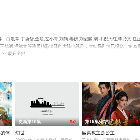
敬亭,丁勇岱,金晨,左小青,刘钧,姜妍,刘冠麟,胡可,倪大红,李乃文,任
甘婷婷,王鹤润,潘斌龙等演员精彩演绎的大陆电视剧，大结局剧情已揭晓（第39
展开全部
辰影视，更多相关信息可移步至豆瓣电视剧、电视猫或剧情网等平台了解

5.0
更新第10集
6.0
第15集完结
2.
样的体
幻世
幽冥教主是公主