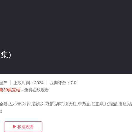
集)
国产
上映时间：
2024
豆瓣评分：
7.0
第39集完结
- 免费在线观看
金晨,左小青,刘钧,姜妍,刘冠麟,胡可,倪大红,李乃文,任正斌,张瑞涵,唐旭,杨
23
极速观看
