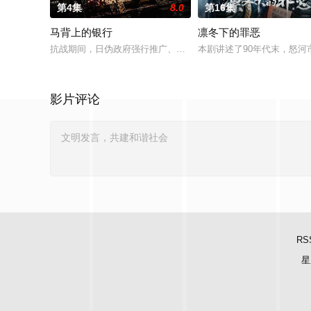
第4集
8.0
第16集
马背上的银行
凛冬下的罪恶
抗战期间，日伪政府强行推广、使用由“中国准备银行”发行的伪
本剧讲述了90年代末，怒河
影片评论
RS
星