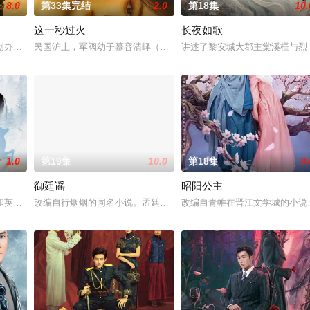
8.0
第33集完结
2.0
第18集
10.
这一秒过火
长夜如歌
，郭子剑因不满演习流于形式，假传指令要求真打实抗，虽引
创办大生企业，实业报国的故事。甲午战争后，国家蒙羞，张謇虽高中状元，却
民国沪上，军阀幼子慕容清峄（张凌赫 饰）因被抱错而受尽养父虐待
讲述了黎安城大郡主棠溪槿与烈
1.0
第19集
10.0
第18集
9.
御廷谣
昭阳公主
，牵引出“婴胎报仇”，“娘娘索命”等一连串妖异事件，
和英国牛津，麦香通过视频向米良宣告：婚不结了。鹿鸣村开了锅，村民大骂麦
改编自行烟烟的同名小说。孟廷辉，大平王朝有史以来个以女子进士
改编自青帷在晋江文学城的小说