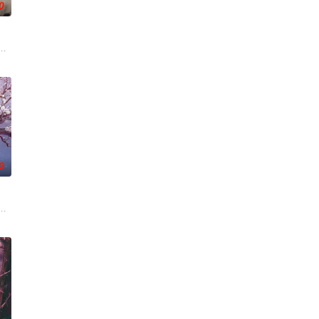
0
渴望寻求强国之路。
，少年出逃时被任素素（王楚然 饰）所救，却累及其家
云峥之间曲折动人的情感，以及他们在复杂局势中坚守初心、勇敢面对困难的
0
香是叛徒。麦香是婚
科三元及第入翰林院的奇女子。十年前的她被他从死人堆里
《平阳公主》。