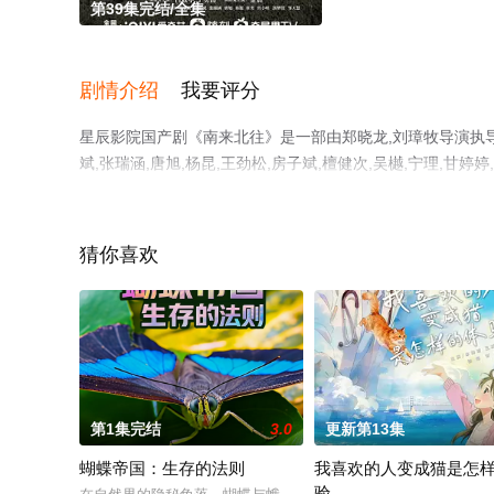
第39集完结/全集
剧情介绍
我要评分
星辰影院国产剧《南来北往》是一部由郑晓龙,刘璋牧导演执导，白
斌,张瑞涵,唐旭,杨昆,王劲松,房子斌,檀健次,吴樾,宁理,
完结），手机免费观看高清无删减完整版电视剧全集就上星
猜你喜欢
第1集完结
3.0
更新第13集
蝴蝶帝国：生存的法则
我喜欢的人变成猫是怎
验