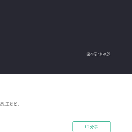
保存到浏览器
昆,王劲松,
分享
