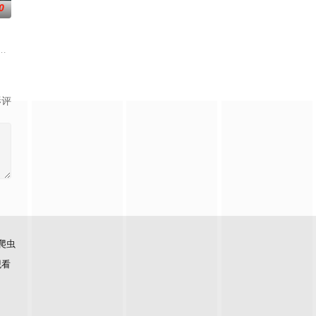
0
刑侦手段，接连破
人程桉、恩师林晚媚的双重背叛。她从恨意中涅槃重生，借私生女桑落的身份
影评
爬虫
观看