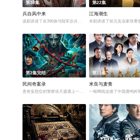
第30集
1.0
第22集
兵自风中来
江海潮生
该剧讲述了在396旅与陆军步兵学院联合举办的小型军事演习中
本剧讲述了状元实业家张謇
第2集完结
8.0
第11集
民间奇案录
米良与麦青
患有妄想症的警察张天盛遇上一起离奇的神像杀人事件，勘案过程中
一根网线连接了中国鹿鸣村