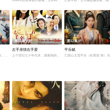
变。历经超过一亿三千万年的进化，它们发展出精妙的伪装术、
2046年的未来都市叠城，元界科技发布乐园系统，架构师叶西借此
乙亥年秋，云州骤起幽冥教，教
百映影视文化发展有限公司、殿影(厦门)文化传媒有限公司等制作，12分钟×1
8.0
第35集完结
2.0
第12集
8.
左手亲情右手爱
平乐赋
由机灵姐规划路线、解锁玩法。旅途中有姐弟间的趣味互动，
集，讲述赵吴狄（杨业明 饰）和沈星语（向婧怡 饰）结婚后意外失忆，来到一
上个世纪七十年代末，谢家妈的亲生女儿进了罗家，成了罗家的宝贝
亡国公主雪平乐（杜雨宸 饰）