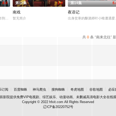
8.0
第12集
1.0
第14集
5.
南戏
夜语记
钞货币。根据党中央指示，高景波、徐邵梁、孙希光和黄鹰等
市刑侦支队在无普及监控、无DNA鉴定技术的支持下，通过摸排、勘查等传统
暂无简介
出身贫寒的酿酒师叶小唯遭遇爱
共
0
条 “南来北往” 
S订阅
百度蜘蛛
神马爬虫
搜狗蜘蛛
奇虎地图
谷歌地图
必应
辰影院
提供免费VIP电视剧、综艺娱乐、动漫动画、未删减高清电影大全在线
Copyright © 2022 hfxit.com All Rights Reserved
辽ICP备20220752号