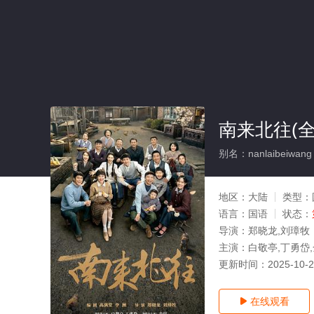
南来北往(全
别名：nanlaibeiwang
地区：
大陆
类型：
语言：
国语
状态：
导演：
郑晓龙,刘璋牧
主演：
白敬亭,丁勇岱,
更新时间：
2025-10-
在线观看
