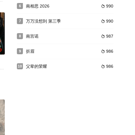
跻身权力核心。数字伦理顾问陈顾远怀疑元界数据造假，
主独孤晴专杀薄情负心德行有亏之辈。太子夏无双和好兄弟张小峰奉皇命携天
南相思 2026
990
6

3集。取景地
万万没想到 第三季
990
7

南宫谣
987
8

0
折眉
986
9

父辈的荣耀
986
10

个危机四伏的三不
千金，取名罗家宝。罗家妈的亲生儿子进了谢家，成了谢家
为复兴母国与落魄皇子云川（李欣泽 饰）相遇，两人历经猜忌和磨难，相互治愈