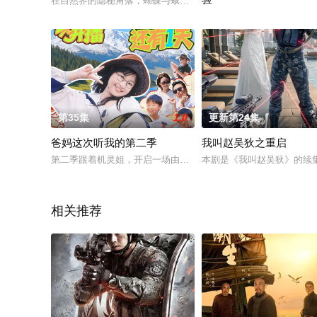
在自然界的隐秘角落，蝴蝶与蛾子上演着跨越生命全程的奇迹蜕
由省广播电视局选送，漳州市
第35集
1.0
更新第24集
爸妈这次听我的第二季
我叫赵吴狄之重启
第二季跟着机灵姐，开启一场由萌娃主导的新疆全家游!每一站都
本剧是《我叫赵吴狄》的续
相关推荐