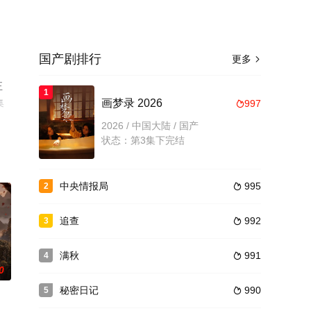
国产剧排行
更多

正
1
集
画梦录 2026
997

。
2026 / 中国大陆 / 国产
状态：第3集下完结
中央情报局
995
2

追查
992
3

满秋
991
4

0
秘密日记
990
5
