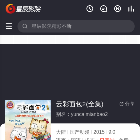






云彩面包2(全集)
分享

别名：yuncaimianbao2
大陆
国产动漫
2015
9.0