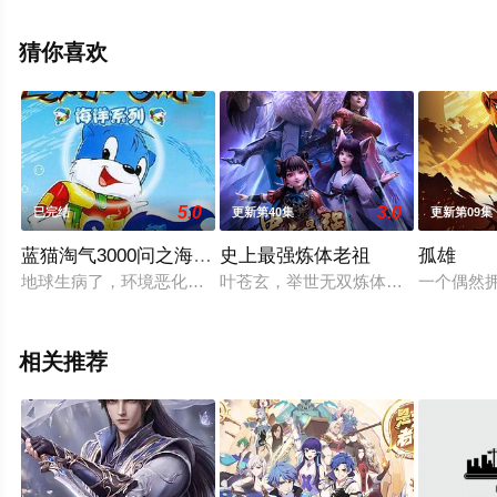
情已揭晓（已完结），手机免费观看高清无删减完整版动
漫全集就上星辰影视，更多相关信息可移步至豆瓣动漫、
猜你喜欢
电视猫或剧情网等平台了解。
5.0
3.0
已完结
更新第40集
更新第09集
蓝猫淘气3000问之海洋世界
史上最强炼体老祖
孤雄
地球生病了，环境恶化，导致地球资源的告急，人类正面临着一
叶苍玄，举世无双炼体老祖，向诸神
一个偶然
相关推荐