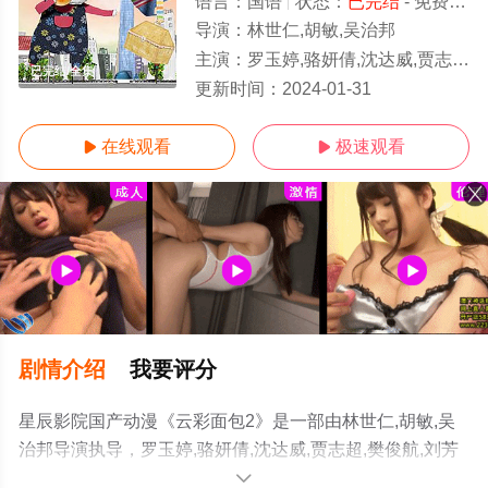
语言：
国语
状态：
已完结
- 免费在线观看
导演：
林世仁,胡敏,吴治邦
主演：
罗玉婷,骆妍倩,沈达威,贾志超,樊俊航,刘芳芳,杨欧,海帆,冯骏骅
已完结/全集
更新时间：
2024-01-31
在线观看
极速观看


剧情介绍
我要评分
星辰影院国产动漫《云彩面包2》是一部由林世仁,胡敏,吴
治邦导演执导，罗玉婷,骆妍倩,沈达威,贾志超,樊俊航,刘芳
芳,杨欧,海帆,冯骏骅等演员精彩演绎的大陆动漫，大结局剧
