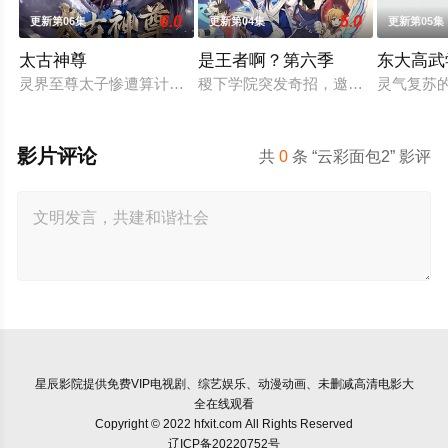
6.0
5.0
更新第06集
更新第04集
更新第05集
太古神尊
是王者啊？第六季
东大高武
灵界至尊太子惨遭算计身死，重生跌落凡尘沦为底层杂役！身怀
稷下学院突发奇招，邀优秀毕业生返校
灵气复苏
影片评论
共
0
条 “云彩面包2” 影评
星辰影院
提供免费VIP电视剧、综艺娱乐、动漫动画、未删减高清电影大
全在线观看
Copyright © 2022 hfxit.com All Rights Reserved
辽ICP备20220752号