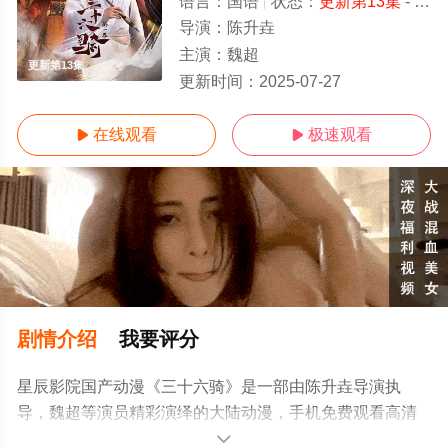
语言：
国语
状态：
更新第13集
- 免费在线观看
导演：
陈升垚
主演：
魏超
更新第13集
更新时间：
2025-07-27
在线观看
极速观看


剧情介绍
我要评分
星辰影院国产动漫《三十六骑》是一部由陈升垚导演执
导，魏超等演员精彩演绎的大陆动漫，手机免费观看高清
无删减完整版动漫全集就上星辰影视，更多相关信息可移
