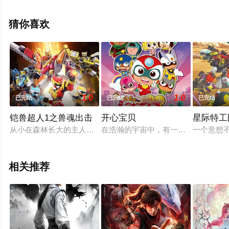
步至豆瓣动漫、电视猫或剧情网等平台了解。
猜你喜欢
1.0
1.0
已完结
已完结
已完结
铠兽超人1之兽魂出击
开心宝贝
星际特工
从小在森林长大的主人公阿呜，在回归城市生活后，因为难以适
在浩瀚的宇宙中，有一个人类、机器人
一个意想
相关推荐