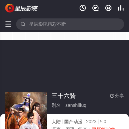






三十六骑
分享

别名：sanshiliuqi
大陆
国产动漫
2023
5.0