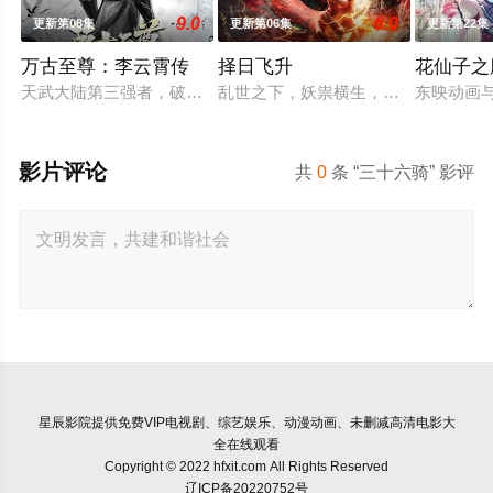
9.0
6.0
更新第08集
更新第06集
更新第22集
万古至尊：李云霄传
择日飞升
花仙子之
天武大陆第三强者，破军武帝古飞扬被世界规则所限，修为困在
乱世之下，妖祟横生，奸佞当道。又
东映动画
影片评论
共
0
条 “三十六骑” 影评
星辰影院
提供免费VIP电视剧、综艺娱乐、动漫动画、未删减高清电影大
全在线观看
Copyright © 2022 hfxit.com All Rights Reserved
辽ICP备20220752号