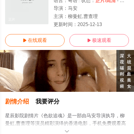
语言：
粤语
状态：
正片/高清
- 免费在线观看
导演：
马安
主演：
柳曼虹,曹查理
正片
更新时间：
2025-12-13
在线观看
极速观看


剧情介绍
我要评分
星辰影院剧情片《色欲追魂》是一部由马安导演执导，柳
曼虹,曹查理等演员精彩演绎的香港电影，手机免费观看高
清无删减完整版电影大全就上星辰影视，更多相关信息可
