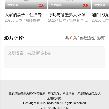
1.0
8.0
中文字幕
中文字幕
中文字幕
大家的妻子：住户专用洞口
每晚与隔壁男人怀孕性爱
翻白眼喷
2025 / 日本 / 加藤桃香
2025 / 日本 / 舞原希里,佐川金二
2025 / 
影片评论
共
0
条 “色欲追魂” 影评
星辰影院
提供免费VIP电视剧、综艺娱乐、动漫动画、未删减高清电影大
全在线观看
Copyright © 2022 hfxit.com All Rights Reserved
辽ICP备20220752号