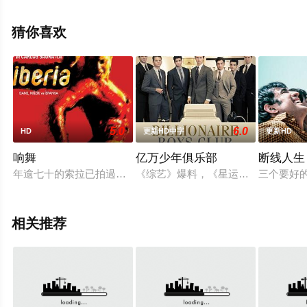
移步至豆瓣电影、电视猫或剧情网等平台了解。
猜你喜欢
5.0
6.0
HD
更新HD中字
更新HD
响舞
亿万少年俱乐部
断线人生
年逾七十的索拉已拍過多次音樂舞蹈電影，被譽為真正的“歌舞片大內高
《综艺》爆料，《星运里的错》男星安
三个要好的
相关推荐