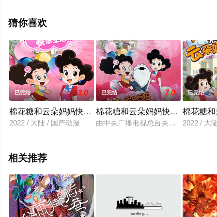
辰影视，更多相关信息可移步至豆瓣动漫、电视猫或剧情
网等平台了解。
猜你喜欢
3.0
7.0
已完结
已完结
已完结
棉花糖和云朵妈妈快乐生活第二季
棉花糖和云朵妈妈快乐生活第一
棉花糖和
2022 / 大陆 / 国产动漫
由中央广播电视总台央视动漫集团出品的
2022 / 
相关推荐