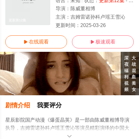
语言：
未知
状态：
更新第12集
- 免费在线观看
导演：
陈威董相博
主演：
吉姆雷诺孙科卢瑶王雪沁
更新第12集
更新时间：
2025-03-26
在线观看
极速观看


剧情介绍
我要评分
星辰影院国产动漫《爆蛋晶英》是一部由陈威董相博导演
执导，吉姆雷诺孙科卢瑶王雪沁等演员精彩演绎的中国大
陆动漫，手机免费观看高清无删减完整版动漫全集就上星
