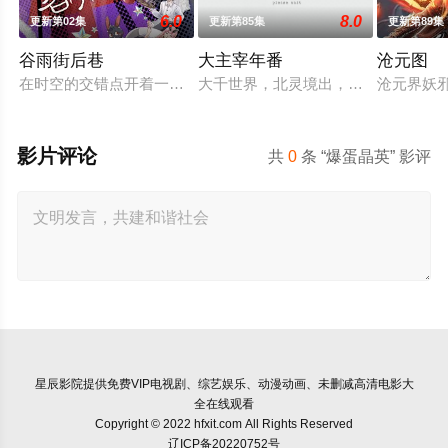
6.0
8.0
更新第02集
更新第85集
更新第89集
谷雨街后巷
大主宰年番
沧元图
在时空的交错点开着一间酒馆——谷雨街后巷。 无论城市的角落
大千世界，北灵境出，踏灵路，伐罗天
沧元界妖
影片评论
共
0
条 “爆蛋晶英” 影评
星辰影院
提供免费VIP电视剧、综艺娱乐、动漫动画、未删减高清电影大
全在线观看
Copyright © 2022 hfxit.com All Rights Reserved
辽ICP备20220752号