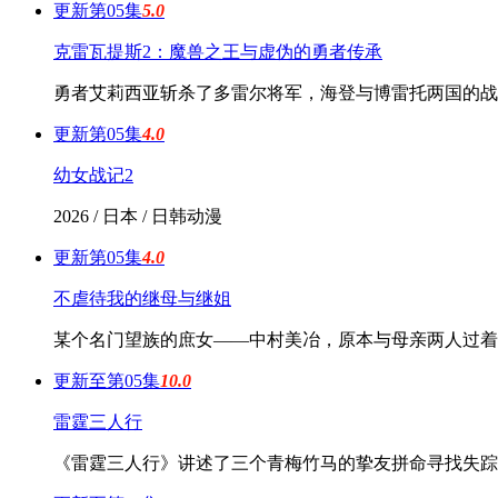
更新第05集
5.0
克雷瓦提斯2：魔兽之王与虚伪的勇者传承
勇者艾莉西亚斩杀了多雷尔将军，海登与博雷托两国的战
更新第05集
4.0
幼女战记2
2026 / 日本 / 日韩动漫
更新第05集
4.0
不虐待我的继母与继姐
某个名门望族的庶女——中村美冶，原本与母亲两人过着
更新至第05集
10.0
雷霆三人行
《雷霆三人行》讲述了三个青梅竹马的挚友拼命寻找失踪