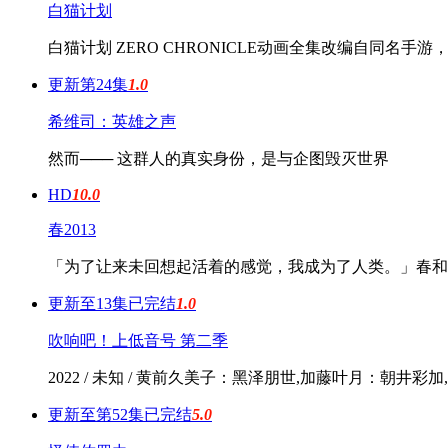
白猫计划
白猫计划 ZERO CHRONICLE动画全集改编自同名手游，于2
更新第24集
1.0
希维司：英雄之声
然而─── 这群人的真实身份，是与企图毁灭世界
HD
10.0
春2013
「为了让来未回想起活着的感觉，我成为了人类。」春和
更新至13集已完结
1.0
吹响吧！上低音号 第二季
2022 / 未知 / 黄前久美子：黑泽朋世,加藤叶月：朝井
更新至第52集已完结
5.0