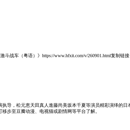
激斗战车（粤语）》https://www.hfxit.com/v/260901.html
复制链接
演执导，松元恵天田真人進藤尚美坂本千夏等演员精彩演绎的日本
可移步至豆瓣动漫、电视猫或剧情网等平台了解。