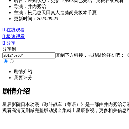
语言：
未知
状态：
更新至第68集已完结
- 免费在线观看
导演：
井内秀治
主演：
松元恵天田真人進藤尚美坂本千夏
更新时间：
2023-09-23

在线观看

极速观看

分享
分享到
复制下方链接，去粘贴给好友吧：
《
剧情介绍
我要评分
剧情介绍
星辰影院日本动漫《激斗战车（粤语）》是一部由井内秀治导
观看高清无删减完整版动漫全集就上星辰影视，更多相关信息