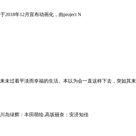
018年12月宣布动画化，由project N
来未过着平淡而幸福的生活。本以为会一直这样下去，突如其来
彩加,川岛绿辉：丰田萌绘,高坂丽奈：安济知佳