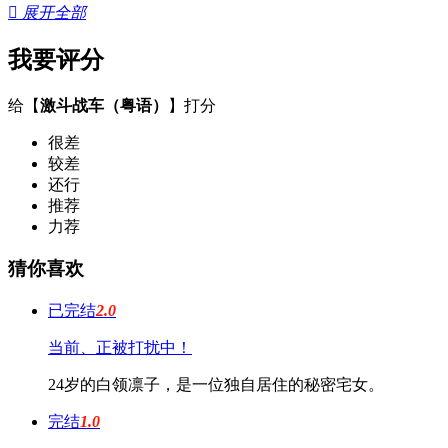

展开全部
我要评分
给【
激斗战车（粤语）
】打分
很差
较差
还行
推荐
力荐
猜你喜欢
已完结
2.0
当前、正被打扰中！
24岁的白领凛子，是一位独自居住的秘密宅女。
完结
1.0