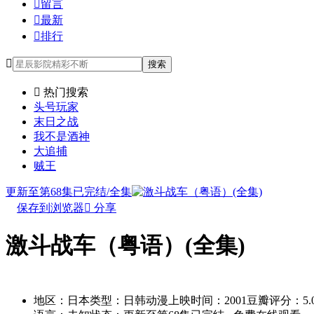

留言

最新

排行

搜索

热门搜索
头号玩家
末日之战
我不是酒神
大追捕
贼王
更新至第68集已完结/全集
保存到浏览器

分享
激斗战车（粤语）(全集)
别名：jidouzhancheyueyu
地区：
日本
类型：
日韩动漫
上映时间：
2001
豆瓣评分：
5.