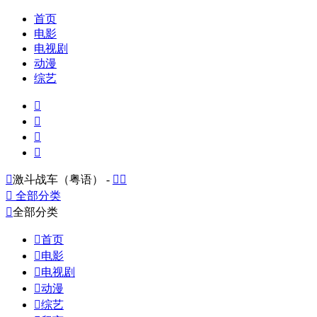
首页
电影
电视剧
动漫
综艺





激斗战车（粤语） -



全部分类

全部分类

首页

电影

电视剧

动漫

综艺