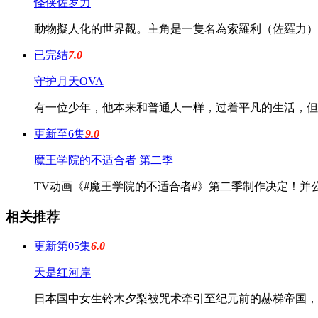
怪侠佐罗力
動物擬人化的世界觀。主角是一隻名為索羅利（佐羅力）
已完结
7.0
守护月天OVA
有一位少年，他本来和普通人一样，过着平凡的生活，但
更新至6集
9.0
魔王学院的不适合者 第二季
TV动画《#魔王学院的不适合者#》第二季制作决定！并公
相关推荐
更新第05集
6.0
天是红河岸
日本国中女生铃木夕梨被咒术牵引至纪元前的赫梯帝国，