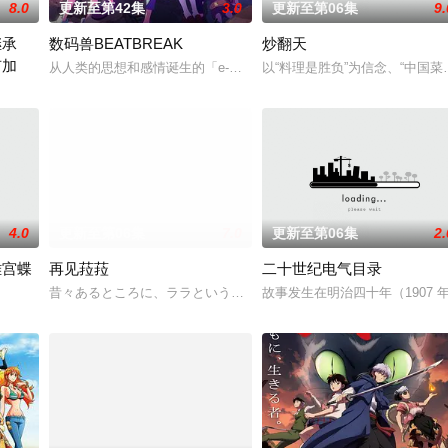
8.0
更新至第42集
3.0
更新至第06集
9.
继承
数码兽BEATBREAK
炒翻天
有加
9年的真未来市、在那里她结识了同为14岁、憧憬
从人类的思想和感情诞生的「e-脉冲」，被作为AI辅助装置「辅助蛋
以“料理是胜负”为信念、“中国
落贵族的千金，艾尔莎的身边。那就是来自超级精英贵族，尤里乌斯的求婚。“
4.0
更新至第06集
7.0
更新至第06集
2.
雏宫蝶
再见菈菈
二十世纪电气目录
変身！
昔々あるところに、ララという人魚のプリンセスがおりました。
故事发生在明治四十年（1907
大名门中召集了公主们聚集的宫殿——『雏宫』。 名门之一的黄家之女，美丽聪