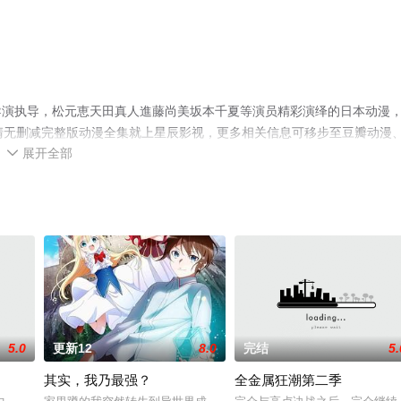
导演执导，松元恵天田真人進藤尚美坂本千夏等演员精彩演绎的日本动漫
清无删减完整版动漫全集就上星辰影视，更多相关信息可移步至豆瓣动漫
展开全部

5.0
更新12
8.0
完结
5.
其实，我乃最强？
全金属狂潮第二季