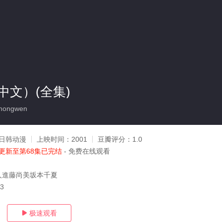
中文）(全集)
hongwen
日韩动漫
上映时间：
2001
豆瓣评分：
1.0
更新至第68集已完结
- 免费在线观看
人進藤尚美坂本千夏
23
极速观看
