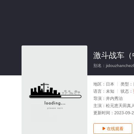
激斗战车（
别名：jidouzhanchez
地区：
日本
类型：
语言：
未知
状态：
导演：
井内秀治
主演：
松元恵天田真
更新时间：
2023-09-
在线观看
