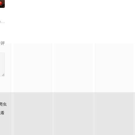
0
为了
O）。因"诅咒"而存活了 900 年的神秘阴阳师。生活在令和时
影评
爬虫
观看