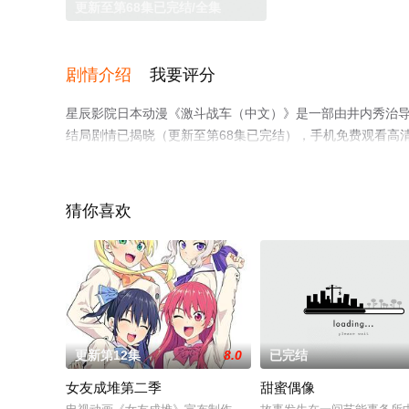
更新至第68集已完结/全集
剧情介绍
我要评分
星辰影院日本动漫《激斗战车（中文）》是一部由井内秀治
结局剧情已揭晓（更新至第68集已完结），手机免费观看高
电视猫或剧情网等平台了解。
猜你喜欢
更新第12集
8.0
已完结
女友成堆第二季
甜蜜偶像