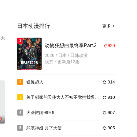
日本动漫排行
更多

，大
1
、
动物狂想曲最终季Part.2
920

2026 / 日本 / 日韩动漫
状态：更新第12集
银翼超人
914
2

关于邻家的天使大人不知不觉把我惯成了废人这档子事第二季
910
3

火圣旅团999.9
907
4

0
武装神姬 月下天使
905
5
