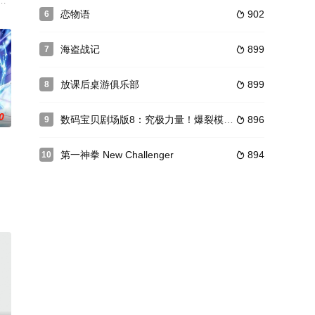
）是一名性
天就要被杀掉了。就在我被抛弃于森林之中时，我遭遇到了
担任千鸟的贴身保镖，可是他的性格无疑又为校园的安全和世界的和平蒙上了
恋物语
902
6

海盗战记
899
7

放课后桌游俱乐部
899
8

0
数码宝贝剧场版8：究极力量！爆裂模式发动
896
9

第一神拳 New Challenger
894
10

，自幼具有通灵体质，能够与妖怪鬼魂见面交谈，甚至驱除