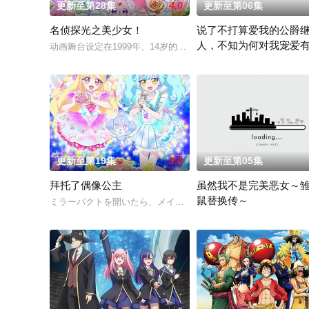
更新至第28集
4.0
更新至第06集
名侦探光之美少女！
说了不打算爱我的公爵
人，不知为何对我宠爱
动画舞台设定在1999年、14岁的明智安娜从2027年穿越回199
有一份通知从天而降来到没
更新至第19集
3.0
更新至第05集
拜托了偶像公主
虽然我不是完美恶女～
鼠替换传～
ミラーパクトを開いたら、メイクとコーデでオシャレな私に大
为了培养下一任皇妃，从五