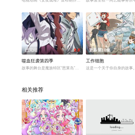
电视动画《女友成堆》宣布制作第二季，详情待后续发表！
故事发生在一间艺能事务所中
已完结
9.0
更新第10集
噬血狂袭第四季
工作细胞
故事的舞台是魔族特区“恩莱岛”。失去记忆的第四真祖新的战斗
这是一个关于你自身的故事
相关推荐