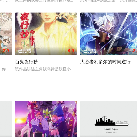
，凡是该事务所培育出来的偶像，都成为“Love 偶像”。榊瑞树（野川樱 配音
家里蹲的我突然转生到异世界成为了一国王子，但是……我出生第一
宗介与高卢决战之后，宗介继续
7.0
已完结
9.0
已完结
2.
百鬼夜行抄
大贤者利多尔的时间逆行
！！月光照耀下，在海滩上醒来的晓古城，眼前是一位身穿修
。你体内的故事——。
该作品讲述主角饭岛律是妖怪小说家饭岛蜗牛（本名饭岛伶）的孙子
...