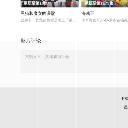
更新至第18集
10.0
更新至第1173集
黑猫和魔女的课堂
海贼王
丝碧卡・瓦戈的目标是考上「戴安娜魔术学校」，成为一等魔术
传奇海盗哥尔•D•罗杰在临死
影片评论
RS
星