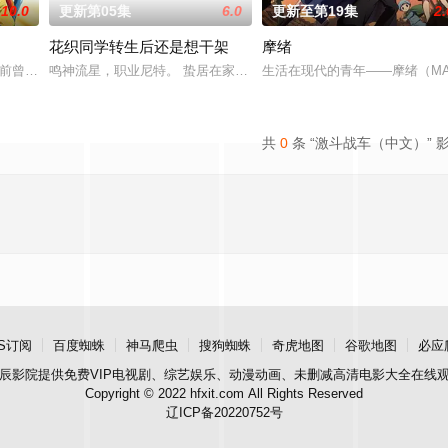
10.0
更新第05集
6.0
更新至第19集
2.
花织同学转生后还是想干架
摩绪
师。但却一直无法成功使用魔法飞行。某一天她遇到了一只会讲
前曾留下关于其毕生的财富“One Piece”的消息，由此引得群雄并起，众海盗们
鸣神流星，职业尼特。 蛰居在家沉迷游戏度日，
生活在现代的青年——摩绪（MA
共
0
条 “激斗战车（中文）” 
S订阅
百度蜘蛛
神马爬虫
搜狗蜘蛛
奇虎地图
谷歌地图
必应
辰影院
提供免费VIP电视剧、综艺娱乐、动漫动画、未删减高清电影大全在线
Copyright © 2022 hfxit.com All Rights Reserved
辽ICP备20220752号