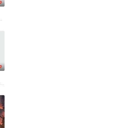
0
」的能量源被运用。
菜霸王”秋山阶一郎的孙子秋山酱在祖父过世后，遵照其遗愿到五番町饭店去见习
如此出色的人为何要
0
 年）在京都伏见居住的百川稻子什么都不擅长，每天都被父亲责骂，对于她来说
慧的玲琳，作为“