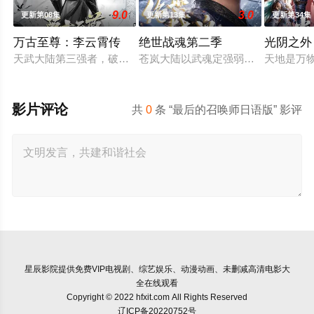
9.0
3.0
更新第08集
更新第13集
更新第34集
万古至尊：李云霄传
绝世战魂第二季
光阴之外
天武大陆第三强者，破军武帝古飞扬被世界规则所限，修为困在
苍岚大陆以武魂定强弱，秦家少主秦
天地是万
影片评论
共
0
条 “最后的召唤师日语版” 影评
星辰影院
提供免费VIP电视剧、综艺娱乐、动漫动画、未删减高清电影大
全在线观看
Copyright © 2022 hfxit.com All Rights Reserved
辽ICP备20220752号