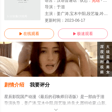
语言：
汉语普通话
状态：
完结
- 免费在线观看
导演：
于沺
主演：
姜广涛,宝木中阳,段艺璇,吟良犬,图特哈蒙,山新,皇贞季
1-12全集/大结局
更新时间：
2023-06-17
在线观看
极速观看


剧情介绍
我要评分
星辰影院国产动漫《最后的召唤师日语版》是一部由于沺
导演执导，姜广涛,宝木中阳,段艺璇,吟良犬,图特哈蒙,山新,
皇贞季等演员精彩演绎的中国大陆动漫，大结局剧情已揭
