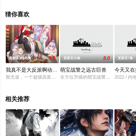
晓（1-12全集），手机免费观看高清无删减完整版动漫全
集就上星辰影视，更多相关信息可移步至豆瓣动漫、电视
猜你喜欢
猫或剧情网等平台了解。
9.0
8.0
更新至第195集
更新至26集
更新至7集
我真不是大反派啊动态漫画第1季动态漫
萌宝战警之远古巨兽
今天又在
殷无道，一个超级高富帅。因为曹贼之好，他被龙王赘婿追杀，
全方位升级的萌宝战警整装待发，收
2022 / 
相关推荐