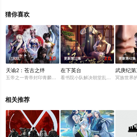
减完整版动漫全集就上星辰影视，更多相关信息可移步至
豆瓣动漫、电视猫或剧情网等平台了解。
猜你喜欢
1.0
3.0
已完结
更新第12集
更新第42集
天谕2：苍古之绊
在下英台
武庚纪第
五帝之一青帝封印青麟木，但封印不稳，每隔一段时间就会产生
看书院小队解决朝堂乱局！
冥族世界
相关推荐