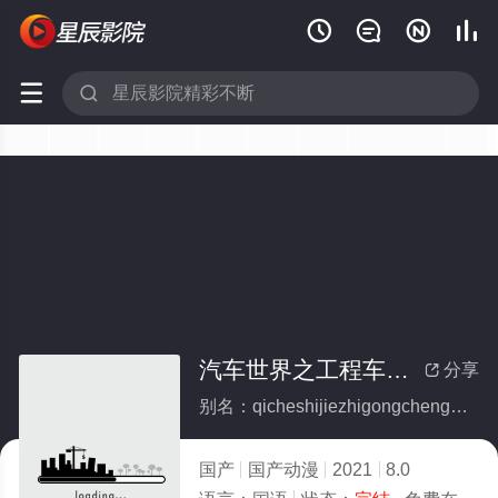






汽车世界之工程车好伙伴第二季(全集)
分享

别名：qicheshijiezhigongchengchehaohuobandierji
国产
国产动漫
2021
8.0