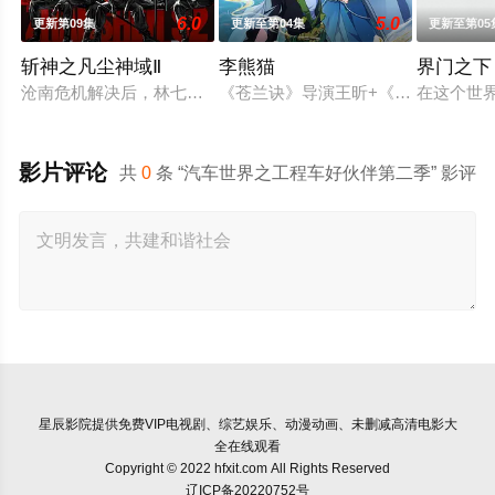
6.0
5.0
更新第09集
更新至第04集
更新至第05
斩神之凡尘神域Ⅱ
李熊猫
界门之下
沧南危机解决后，林七夜完成津南山为期一年的守夜人集训考核，
《苍兰诀》导演王昕+《咒术回战》
在这个世界
影片评论
共
0
条 “汽车世界之工程车好伙伴第二季” 影评
星辰影院
提供免费VIP电视剧、综艺娱乐、动漫动画、未删减高清电影大
全在线观看
Copyright © 2022 hfxit.com All Rights Reserved
辽ICP备20220752号