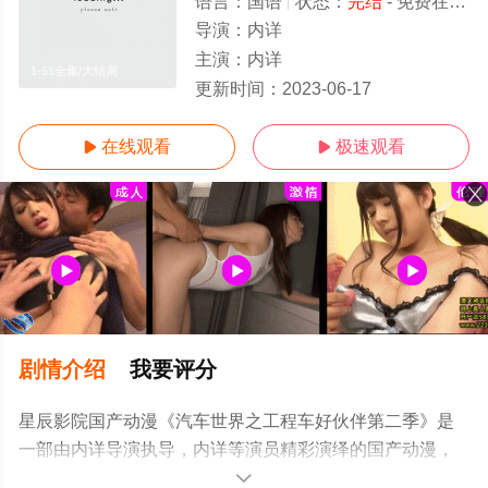
语言：
国语
状态：
完结
- 免费在线观看
导演：
内详
主演：
内详
1-51全集/大结局
更新时间：
2023-06-17
在线观看
极速观看


剧情介绍
我要评分
星辰影院国产动漫《汽车世界之工程车好伙伴第二季》是
一部由内详导演执导，内详等演员精彩演绎的国产动漫，
大结局剧情已揭晓（1-51全集），手机免费观看高清无删
