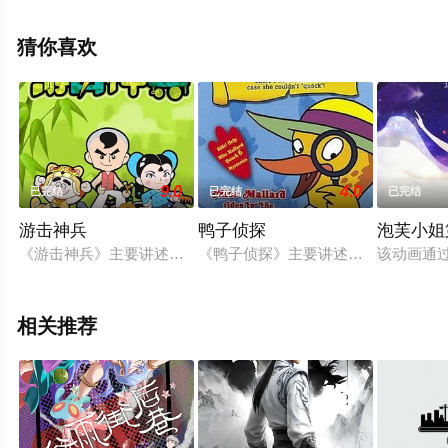
整版动漫全集就上星辰影视，更多相关信息可移步至豆瓣
动漫、电视猫或剧情网等平台了解。
猜你喜欢
9.0
4.0
已完结
已完结
已完结
游击神兵
鸭子侦探
泡芙小姐
《游击神兵》主要讲述了抗日战争时期，华北平原上一座偏僻的
《鸭子侦探》主要讲述鸭子侦探梅拉
该动画通
相关推荐