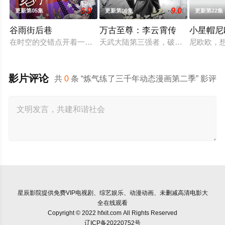
6.0
9.0
更新第05集
更新第09集
更新第22集
谷雨街后巷
万古至尊：李云霄传
小星帽尼
在时空的交错点开着一间酒馆——谷雨街后巷。 无论城市的角落
天武大陆第三强者，破军武帝古飞扬
尼欧欧，
影片评论
共
0
条 “炼气练了三千年动态漫画第二季” 影评
星辰影院
提供免费VIP电视剧、综艺娱乐、动漫动画、未删减高清电影大
全在线观看
Copyright © 2022 hfxit.com All Rights Reserved
辽ICP备20220752号