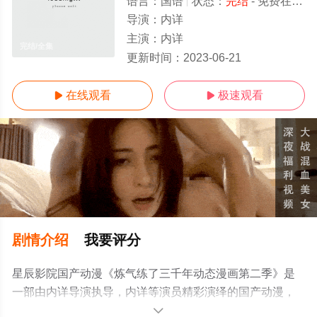
语言：
国语
状态：
完结
- 免费在线观看
导演：
内详
主演：
内详
完结/全集
更新时间：
2023-06-21
在线观看
极速观看


剧情介绍
我要评分
星辰影院国产动漫《炼气练了三千年动态漫画第二季》是
一部由内详导演执导，内详等演员精彩演绎的国产动漫，
大结局剧情已揭晓（完结），手机免费观看高清无删减完
