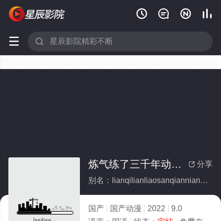






炼气练了三千年动态漫画第二季(全集)
分享

别名：lianqilianliaosanqianniandongtaimanhuadierji
国产
国产动漫
2022
9.0