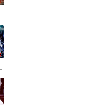
0
武帝境多年，难以突破。为了摆脱困境，借助神霄宫主曲红
。又值幽界入侵，人、幽两界势力荼毒人间，捕蛇者许应因看不惯为幽界卖命
技能复刻”系统，
0
天改命。他横扫宗门
之眼，所视之处生灵涂炭，化为永恒的禁区。末世之中，因
，不想，他才刚将剑武魂修炼成雏形，未婚妻姬漫夭就趁机夺走了他的武魂，