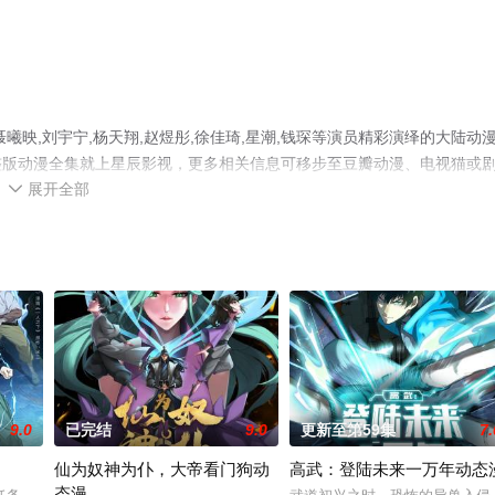
映,刘宇宁,杨天翔,赵煜彤,徐佳琦,星潮,钱琛等演员精彩演绎的大陆动
整版动漫全集就上星辰影视，更多相关信息可移步至豆瓣动漫、电视猫或
展开全部

9.0
已完结
9.0
更新至第59集
7.
仙为奴神为仆，大帝看门狗动
高武：登陆未来一万年动态
态漫