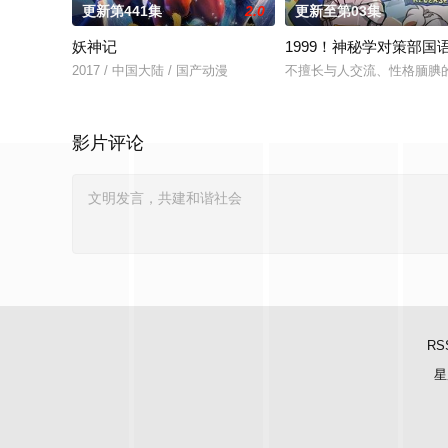
更新第441集
2.0
更新至第03集
妖神记
1999！神秘学对策部国
2017 / 中国大陆 / 国产动漫
不擅长与人交流、性格腼腆
影片评论
RS
星