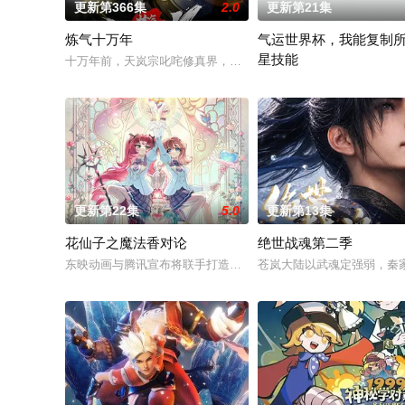
更新第366集
2.0
更新第21集
炼气十万年
气运世界杯，我能复制
星技能
十万年前，天岚宗叱咤修真界，宗内弟子皆是天骄，所向披靡。
平行世界，足球胜负直接绑
更新第22集
5.0
更新第13集
花仙子之魔法香对论
绝世战魂第二季
东映动画与腾讯宣布将联手打造『花仙子』全新动画
苍岚大陆以武魂定强弱，秦