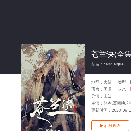
苍兰诀(全集
别名：canglanjue
地区：
大陆
类型：
语言：
国语
状态：
导演：
未知
主演：
张杰,聂曦映,刘
更新时间：
2023-06-
在线观看
