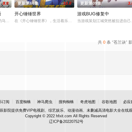
8.0
更新第66集
10.0
更新第09集
3.
语
开心锤锤世界
游戏BUG修复中
的马库斯在一场乌龙中意外成为了“神秘学事件对策部”的负责人。面对星锑、兔
在《开心锤锤世界》，生活着乐观善良的少年锤锤和他性格各异的家
当游戏策划江城突然被拉进自己
共
0
条 “苍兰诀” 
S订阅
百度蜘蛛
神马爬虫
搜狗蜘蛛
奇虎地图
谷歌地图
必应
辰影院
提供免费VIP电视剧、综艺娱乐、动漫动画、未删减高清电影大全在线
Copyright © 2022 hfxit.com All Rights Reserved
辽ICP备20220752号