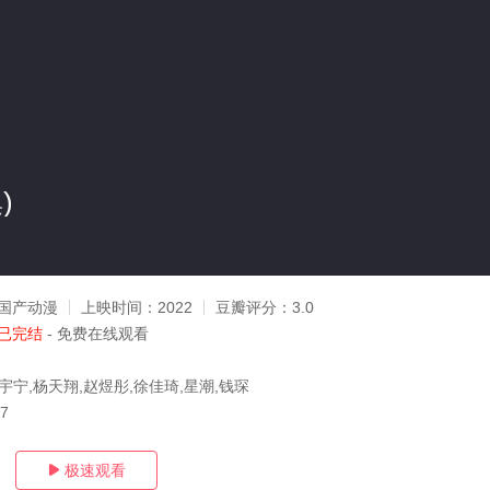
)
国产动漫
上映时间：
2022
豆瓣评分：
3.0
已完结
- 免费在线观看
宇宁,杨天翔,赵煜彤,徐佳琦,星潮,钱琛
17
极速观看
