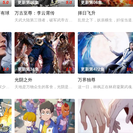
5.0
更新第08集
9.0
更新第06集
6.
所有球
万古至尊：李云霄传
择日飞升
唯独开山弟子徐阳一直是炼气期，为突破修为早日飞升，徐阳闭
天武大陆第三强者，破军武帝古飞扬被世界规则所限，修为困在九天
乱世之下，妖祟横生，奸佞当道
定国运。Z国连年战败，国运衰微，民生凋敝。穿越成国足替补的林锋绑定“球星
3.0
更新第34集
1.0
更新第472集
10.
光阴之外
万界独尊
家少主秦南本是废魂之身，受尽冷眼。机缘之下，他觉醒太古战神之魂，从此逆
天地是万物众生的客舍，光阴是古往今来的过客。苍天残面张开诡异
这一日，林枫正在林府凝聚武魂