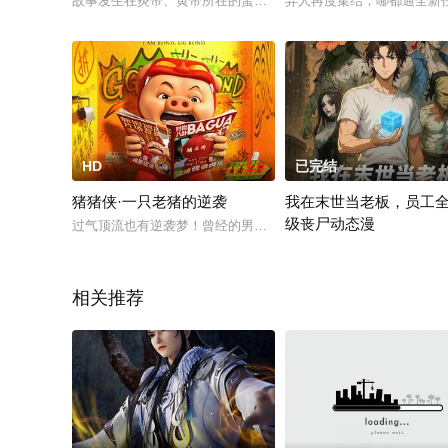
故事发生在炎帝、黄帝所在的蛮荒时代。正值群雄逐鹿中原之际
异人再度集结，哪都通全新
HD
1.0
已完结
猪猪侠·一只老猪的逆袭
我在末世当老板，员工全
级丧尸动态漫
过气顶流也有逆袭梦！曾经的男神猪猪爆竟沦落到以送外卖为生
穿越末日，身为无异能废物
相关推荐