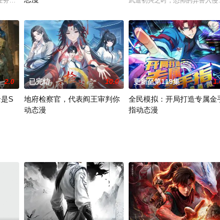
，天下公认的领袖——神农帝去世，金、木、水、火、土各族群
任务开启！甲申之乱到底隐藏怎样的真相？二十四节谷危机重重，一口气半年番
武道初兴之时，恐怖的异兽入侵
天离殿主厉天元，作为执棋者，不惜背负一切仇与恨，带领天离殿众
2.0
已完结
10.0
更新至第119集
1.
是S
地府检察官，代表阎王审判你
全民模拟：开局打造专属金
动态漫
指动态漫
？！一次偶然之下，他获得了担任电影男主的机会，但这个剧组
的张扬被家族抛弃，却觉醒了逆天的“丧尸劳力系统”。当幸存者为食物搏命时，
前世的王牌律师陆鸣一生坚守正义却惨遭灭门，魂飞魄散之际，被地府
林毅在全民模拟世界中，利用独