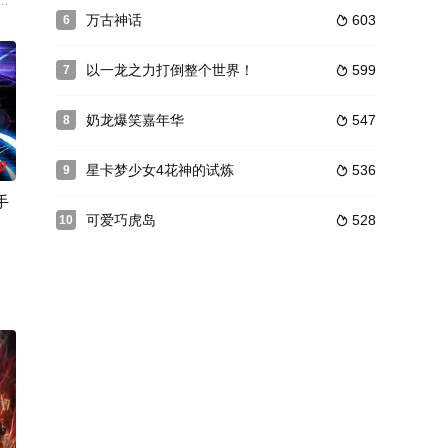
，冒险即将展开，敬
，人类武者节节败退。陆圣穿越而来，在梦中进入一万年后的世界——一万年
万古神话
603
6

人反抗命运，以构筑平等世界为愿景，尝荆棘之苦，为后世
以一龙之力打倒整个世界！
599
7

奶龙爆笑嘉年华
547
8

0
星卡梦少女4花神的试炼
536
9

手
可爱巧虎岛
528
10

他已驱使S级丧尸
女阎王出手相救重生为菜鸟律师“张伟”，成为横跨阴阳
有的金手指生成系统，通过自定义词条创造专属能力，挑战末日、求生、高武