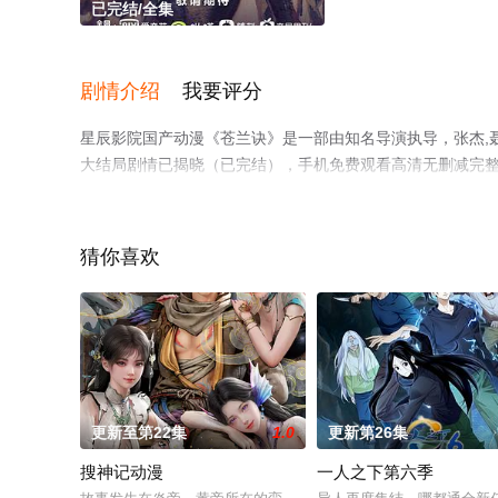
已完结/全集
剧情介绍
我要评分
星辰影院国产动漫《苍兰诀》是一部由知名导演执导，张杰,聂曦
大结局剧情已揭晓（已完结），手机免费观看高清无删减完
网等平台了解。
猜你喜欢
更新至第22集
1.0
更新第26集
搜神记动漫
一人之下第六季