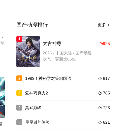
国产动漫排行
更多

漫，
1
剧情
太古神尊
995

2026 / 中国大陆 / 国产动漫
状态：更新第06集
1999！神秘学对策部国语
817
2

爱神巧克力2
785
3

真武巅峰
723
4

0
星星狐的体验
621
5

漫