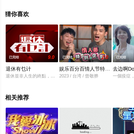
步至豆瓣综艺、电视猫或剧情网等平台了解。
猜你喜欢
9.0
2.0
已完结
已完结
已完结
退休有乜计
娱乐百分百情人节特别企划
去边啊D
退休並非人生的終點，而是另一段旅程的開始。為迎接這個新階
2023 / 台湾 / 曾敬骅
一個疫症，
相关推荐