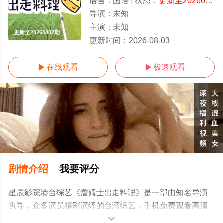
语言：
国语
状态：
更新至20260802期
导演：
未知
主演：
未知
更新至20260802期
更新时间：
2026-08-03
在线观看
极速观看


剧情介绍
我要评分
星辰影院港台综艺《詹姆士出走料理》是一部由知名导演
执导，众多演员精彩演绎的台湾综艺，手机免费观看高清
无删减完整版综艺节目就上星辰影视，更多相关信息可移
