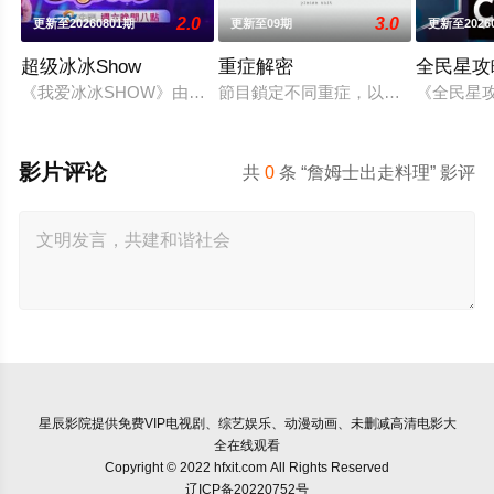
2.0
3.0
更新至20260801期
更新至09期
更新至2026
超级冰冰Show
重症解密
全民星攻
《我爱冰冰SHOW》由天王天后主持人白冰冰、贺一航，以及荒
節目鎖定不同重症，以深入淺出的方
《全民星
影片评论
共
0
条 “詹姆士出走料理” 影评
星辰影院
提供免费VIP电视剧、综艺娱乐、动漫动画、未删减高清电影大
全在线观看
Copyright © 2022 hfxit.com All Rights Reserved
辽ICP备20220752号